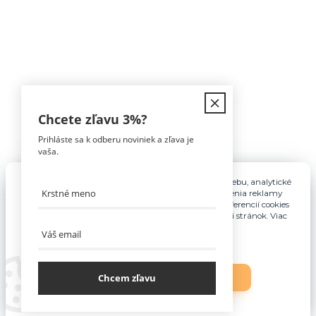
Kontakt
Chcete zľavu
3%
?
Prihláste sa k odberu noviniek a zľava je
Tomáš Hula
vaša.
0911 594 816
(Po-Pia, 9-16hod)
Pre základnú funkčnosť, spríjemnenie používania webu, analytické
účely a v prípade udelenia súhlasu aj na účely cielenia reklamy
info@nabytokakuchyne.sk
využívame súbory cookies. Nastavenie vlastných preferencií cookies
môžete kedykoľvek upraviť odkazom v spodnej časti stránok. Viac
informácií nájdete
tu
.
Chcem zľavu
Nastavenia
Súhlasím
Vytvorené na
Eshop-rychlo.sk