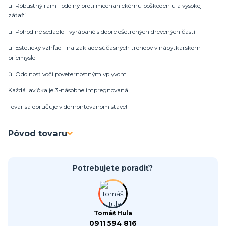
ü Róbustný rám - odolný proti mechanickému poškodeniu a vysokej
záťaži
ü Pohodlné sedadlo - vyrábané s dobre ošetrených drevených častí
ü Estetický vzhľad - na základe súčasných trendov v nábytkárskom
priemysle
ü Odolnosť voči poveternostným vplyvom
Každá lavička je 3-násobne impregnovaná.
Tovar sa doručuje v demontovanom stave!
Pôvod tovaru
Potrebujete poradiť?
Tomáš Hula
0911 594 816