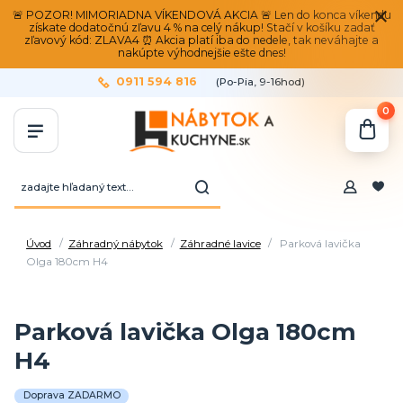
🚨 POZOR! MIMORIADNA VÍKENDOVÁ AKCIA 🚨 Len do konca víkendu
získate dodatočnú zľavu 4 % na celý nákup! Stačí v košíku zadať
zľavový kód: ZLAVA4 ⏰ Akcia platí iba do nedele, tak neváhajte a
nakúpte výhodnejšie ešte dnes!
0911 594 816
(Po-Pia, 9-16hod)
0
Úvod
Záhradný nábytok
Záhradné lavice
Parková lavička
Olga 180cm H4
Parková lavička Olga 180cm
H4
Doprava ZADARMO