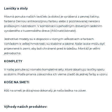
Lavičky a stoly
Hlavná ponuka naších lavičiek (a stolov) je vyrábaná z pevnej liatiny,
farbená čiernou antikorozíjnou farbou alebo z pozinkovanej nereze s
práškovým nástrekom. V kombinácií s pohodlným dreveným sedením
vyrobeného z tuzemského dreva (ihličnaté,listnaté).
Jednotlivé modely sú k dispozícii v rôznych veľkostiach a farbách.
Vzhľadom k veľkej hmotnosti, sú stabilné a odolné. Naše lavice môžu byť
pripevnené k zemi, aby boli chránené pred krádežou. Montáž je veľmi
jednoduchá.
KOMPLETY
V našej ponuke sú rovnako kompletné sety, ktoré obsahujú lavičky spolu
so stolmi. Podľa priania zákazníka ich vieme zladiť do jednej farby a vzoru.
KOŠE NA SMETI
Kôš na smeti je dizajnovo dokonalý, je naša bodka na záver.
Výhody našich produktov: