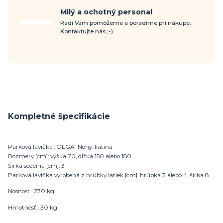
Milý a ochotný personal
Radi Vám pomôžeme a poradíme pri nákupe.
Kontaktujte nás ;-)
Kompletné špecifikácie
Parková lavička „OLGA” Nohy: liatina
Rozmery [cm]: výška 70, dĺžka 150 alebo 180
Šírka sedenia [cm]: 31
Parková lavička vyrobená z hrúbky latiek [cm]: hrúbka 3 alebo 4, šírka 8
Nosnosť : 270 kg
Hmotnosť : 30 kg