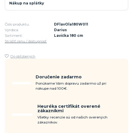
Nákup na splátky
Číslo produktu:
DFlavOla180W011
Výrobca:
Darius
Sortiment:
Lavička 180 cm
Strážiť cenu / dostupnosť
Do obľúbených
Doručenie zadarmo
Ponúkame Vám dopravu zadarmo už pri
nákupe nad 100€.
Heuréka certifikát overené
zákazníkmi
Všetky recenzie sú od našich overených
zákazníkov.