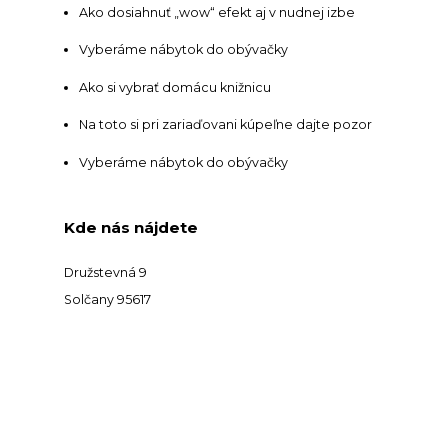
Ako dosiahnuť „wow“ efekt aj v nudnej izbe
Vyberáme nábytok do obývačky
Ako si vybrať domácu knižnicu
Na toto si pri zariaďovani kúpeľne dajte pozor
Vyberáme nábytok do obývačky
Kde nás nájdete
Družstevná 9
Solčany 95617