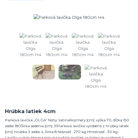
Hrúbka latiek 4cm
Parková lavička „OLGA” Nohy: liatinaRozmery [cm]: výška 70, dĺžka 150
alebo 180Šírka sedenia [cm]: 31Parková lavička vyrobená z hrúbky latiek
[cm]: hrúbka 3 alebo 4, šírka 8 Nosnosť : 270 kg Hmotnosť : 30 kg
Lavičky a stoly Hlavná ponuka naších lavičiek (a stolov) je vyrábaná z