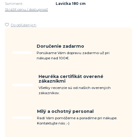
Sortiment:
Lavička 180 cm
Strážiť cenu / dostupnosť
Do obľúbených
Doručenie zadarmo
Ponúkame Vám dopravu zadarmo už pri
nákupe nad 100€.
Heuréka certifikát overené
zákazníkmi
Všetky recenzie sú od našich overených
zákazníkov.
Milý a ochotný personal
Radi Vám pomôžeme a poradíme pri nákupe.
Kontaktujte nás ;-)