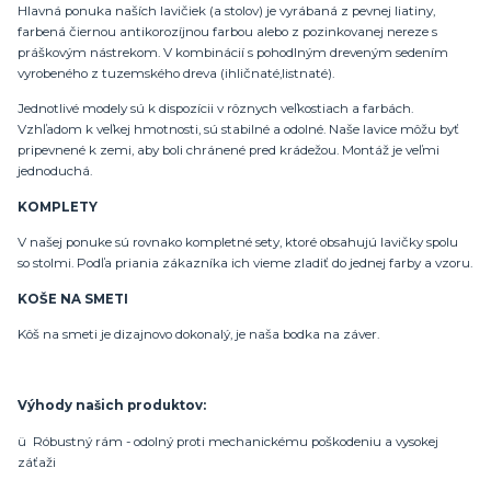
Hlavná ponuka naších lavičiek (a stolov) je vyrábaná z pevnej liatiny,
farbená čiernou antikorozíjnou farbou alebo z pozinkovanej nereze s
práškovým nástrekom. V kombinácií s pohodlným dreveným sedením
vyrobeného z tuzemského dreva (ihličnaté,listnaté).
Jednotlivé modely sú k dispozícii v rôznych veľkostiach a farbách.
Vzhľadom k veľkej hmotnosti, sú stabilné a odolné. Naše lavice môžu byť
pripevnené k zemi, aby boli chránené pred krádežou. Montáž je veľmi
jednoduchá.
KOMPLETY
V našej ponuke sú rovnako kompletné sety, ktoré obsahujú lavičky spolu
so stolmi. Podľa priania zákazníka ich vieme zladiť do jednej farby a vzoru.
KOŠE NA SMETI
Kôš na smeti je dizajnovo dokonalý, je naša bodka na záver.
Výhody našich produktov:
ü Róbustný rám - odolný proti mechanickému poškodeniu a vysokej
záťaži