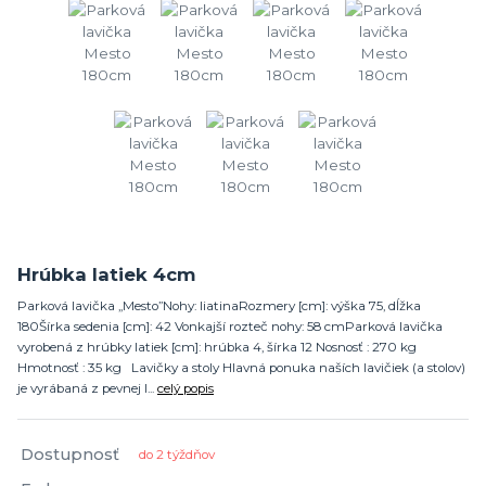
Hrúbka latiek 4cm
Parková lavička „Mesto”Nohy: liatinaRozmery [cm]: výška 75, dĺžka
180Šírka sedenia [cm]: 42 Vonkajší rozteč nohy: 58 cmParková lavička
vyrobená z hrúbky latiek [cm]: hrúbka 4, šírka 12 Nosnosť : 270 kg
Hmotnosť : 35 kg Lavičky a stoly Hlavná ponuka naších lavičiek (a stolov)
je vyrábaná z pevnej l...
celý popis
Dostupnosť
do 2 týždňov