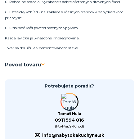
ü Pohodlné sedadlo - vyrábané s dobre ošetrených drevených častí
ü Estetický vzhľad - na základe súčasných trendov v nábytkárskom
priemysle
ü Odolnosť voči poveternostným vplyvom
Každá lavička je 3-násobne impregnovaná.
Tovar sa doručuje v demontovanom stave!
Pôvod tovaru
Potrebujete poradiť?
Tomáš Hula
0911 594 816
(Po-Pia, 9-16hod)
info@nabytokakuchyne.sk