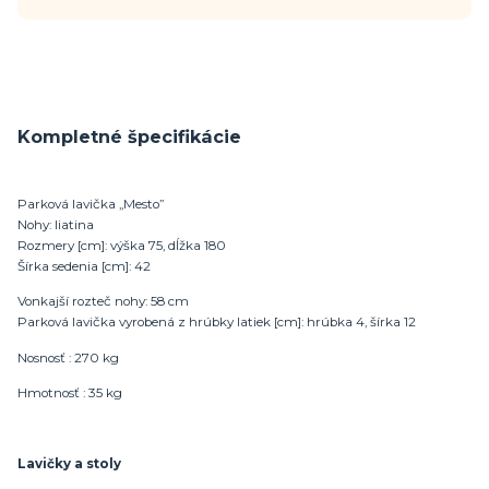
Kompletné špecifikácie
Parková lavička „Mesto”
Nohy: liatina
Rozmery [cm]: výška 75, dĺžka 180
Šírka sedenia [cm]: 42
Vonkajší rozteč nohy: 58 cm
Parková lavička vyrobená z hrúbky latiek [cm]: hrúbka 4, šírka 12
Nosnosť : 270 kg
Hmotnosť : 35 kg
Lavičky a stoly