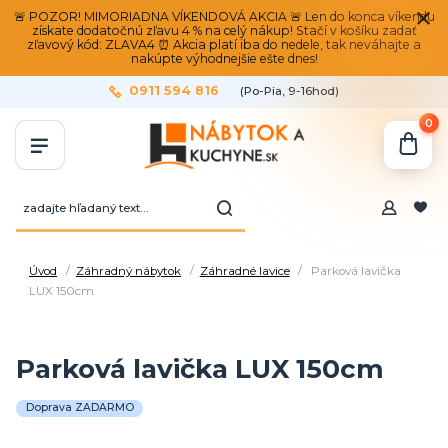
🚨 POZOR! MIMORIADNA VÍKENDOVÁ AKCIA 🚨 Len do konca víkendu
získate dodatočnú zľavu 4 % na celý nákup! Stačí v košíku zadať
zľavový kód: ZLAVA4 ⏰ Akcia platí iba do nedele, tak neváhajte a
nakúpte výhodnejšie ešte dnes!
0911 594 816
(Po-Pia, 9-16hod)
0
Úvod
Záhradný nábytok
Záhradné lavice
Parková lavička
LUX 150cm
Parková lavička LUX 150cm
Doprava ZADARMO