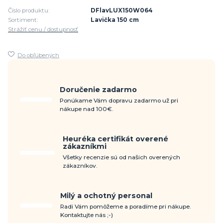
Číslo produktu:
DFlavLUX150W064
Sortiment:
Lavička 150 cm
Strážiť cenu / dostupnosť
Do obľúbených
Doručenie zadarmo
Ponúkame Vám dopravu zadarmo už pri
nákupe nad 100€.
Heuréka certifikát overené
zákazníkmi
Všetky recenzie sú od našich overených
zákazníkov.
Milý a ochotný personal
Radi Vám pomôžeme a poradíme pri nákupe.
Kontaktujte nás ;-)