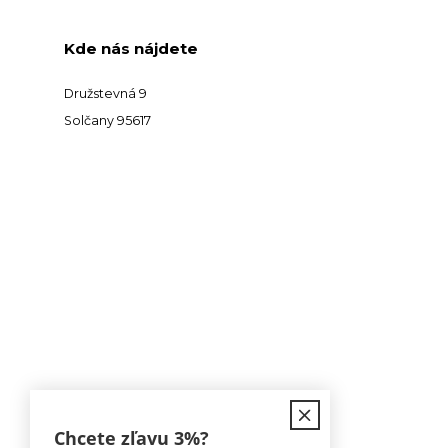
Kde nás nájdete
Družstevná 9
Solčany 95617
Kontakt
Chcete zľavu
3%
?