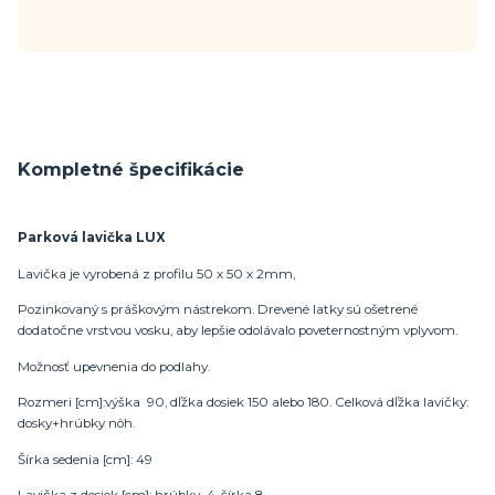
Kompletné špecifikácie
Parková lavička LUX
Lavička je vyrobená z profilu 50 x 50 x 2mm,
Pozinkovaný s práškovým nástrekom. Drevené latky sú ošetrené
dodatočne vrstvou vosku, aby lepšie odolávalo poveternostným vplyvom.
Možnosť upevnenia do podlahy.
Rozmeri [cm]:výška 90, dľžka dosiek 150 alebo 180. Celková dľžka lavičky:
dosky+hrúbky nôh.
Šírka sedenia [cm]: 49