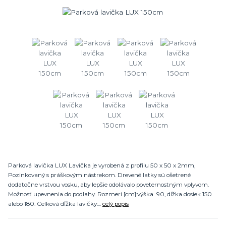
Parková lavička LUX Lavička je vyrobená z profilu 50 x 50 x 2mm,
Pozinkovaný s práškovým nástrekom. Drevené latky sú ošetrené
dodatočne vrstvou vosku, aby lepšie odolávalo poveternostným vplyvom.
Možnosť upevnenia do podlahy. Rozmeri [cm]:výška 90, dľžka dosiek 150
alebo 180. Celková dľžka lavičky:...
celý popis