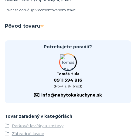
Lavička z dosiek [cm]: hrúbky 4, šírka 8
Tovar sa doručuje v demontovanom stave!
Pôvod tovaru
Potrebujete poradiť?
Tomáš Hula
0911 594 816
(Po-Pia, 9-16hod)
info@nabytokakuchyne.sk
Tovar zaradený v kategóriách
Parkové lavičky a zostavy
Záhradné lavice