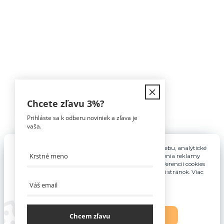
Kontakt
Chcete zľavu
3%
?
Prihláste sa k odberu noviniek a zľava je
Tomáš Hula
vaša.
0911 594 816
(Po-Pia, 9-16hod)
Pre základnú funkčnosť, spríjemnenie používania webu, analytické
účely a v prípade udelenia súhlasu aj na účely cielenia reklamy
info@nabytokakuchyne.sk
využívame súbory cookies. Nastavenie vlastných preferencií cookies
môžete kedykoľvek upraviť odkazom v spodnej časti stránok. Viac
informácií nájdete
tu
.
Chcem zľavu
Nastavenia
Súhlasím