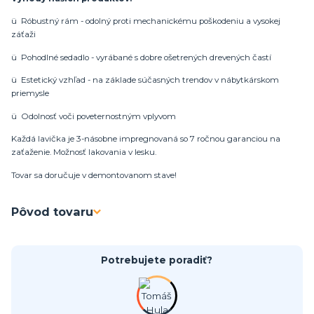
ü Róbustný rám - odolný proti mechanickému poškodeniu a vysokej
záťaži
ü Pohodlné sedadlo - vyrábané s dobre ošetrených drevených častí
ü Estetický vzhľad - na základe súčasných trendov v nábytkárskom
priemysle
ü Odolnosť voči poveternostným vplyvom
Každá lavička je 3-násobne impregnovaná so 7 ročnou garanciou na
zaťaženie. Možnosť lakovania v lesku.
Tovar sa doručuje v demontovanom stave!
Pôvod tovaru
Potrebujete poradiť?