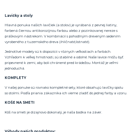
Lavičky a stoly
Hlavná ponuka naších lavičiek (a stolov) je vyrábaná z pevnej liatiny,
farbená čiernou antikorozíjnou farbou alebo z pozinkovanej nereze s
práškovým nástrekom. V kombinácií s pohodlným dreveným sedením
vyrobeného z tuzemského dreva (ihličnaté,listnaté).
Jednotlivé modely sú k dispozícii v rôznych veľkostiach a farbách.
Vzhľadom k veľkej hmotnosti, sú stabilné a odolné. Naše lavice môžu byť
pripevnené k zemi, aby boli chránené pred krádežou. Montáž je veľmi
jednoduchá.
KOMPLETY
V našej ponuke sú rovnako kompletné sety, ktoré obsahujú lavičky spolu
so stolmi. Podľa priania zákazníka ich vieme zladiť do jednej farby a vzoru.
KOŠE NA SMETI
Kôš na smeti je dizajnovo dokonalý, je naša bodka na záver.
Výhody našich produktov: