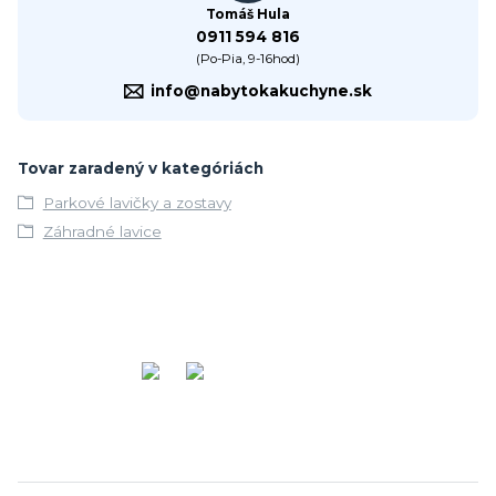
Tomáš Hula
0911 594 816
(Po-Pia, 9-16hod)
info@nabytokakuchyne.sk
Tovar zaradený v kategóriách
Parkové lavičky a zostavy
Záhradné lavice