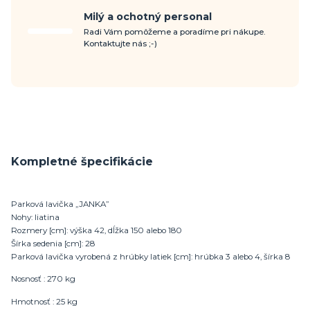
Milý a ochotný personal
Radi Vám pomôžeme a poradíme pri nákupe.
Kontaktujte nás ;-)
Kompletné špecifikácie
Parková lavička „JANKA”
Nohy: liatina
Rozmery [cm]: výška 42, dĺžka 150 alebo 180
Šírka sedenia [cm]: 28
Parková lavička vyrobená z hrúbky latiek [cm]: hrúbka 3 alebo 4, šírka 8
Nosnosť : 270 kg
Hmotnosť : 25 kg