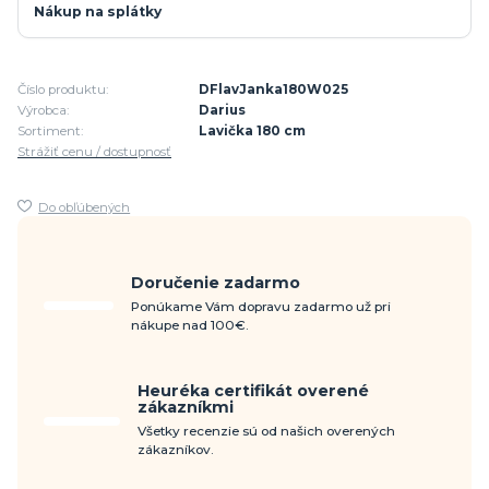
Nákup na splátky
Číslo produktu:
DFlavJanka180W025
Výrobca:
Darius
Sortiment:
Lavička 180 cm
Strážiť cenu / dostupnosť
Do obľúbených
Doručenie zadarmo
Ponúkame Vám dopravu zadarmo už pri
nákupe nad 100€.
Heuréka certifikát overené
zákazníkmi
Všetky recenzie sú od našich overených
zákazníkov.