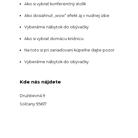
Ako si vybrať konferenčný stolík
Ako dosiahnuť „wow“ efekt aj v nudnej izbe
Vyberáme nábytok do obývačky
Ako si vybrať domácu knižnicu
Na toto si pri zariaďovani kúpeľne dajte pozor
Vyberáme nábytok do obývačky
Kde nás nájdete
Družstevná 9
Solčany 95617