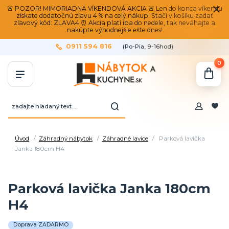
🚨 POZOR! MIMORIADNA VÍKENDOVÁ AKCIA 🚨 Len do konca víkendu
získate dodatočnú zľavu 4 % na celý nákup! Stačí v košíku zadať
zľavový kód: ZLAVA4 ⏰ Akcia platí iba do nedele, tak neváhajte a
nakúpte výhodnejšie ešte dnes!
0911 594 816
(Po-Pia, 9-16hod)
0
Úvod
Záhradný nábytok
Záhradné lavice
Parková lavička
Janka 180cm H4
Parková lavička Janka 180cm
H4
Doprava ZADARMO