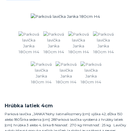
Hrúbka latiek 4cm
Parková lavička „JANKA”Nohy: liatinaRozmery [cm]: výška 42, dĺžka 150
alebo 180Šírka sedenia [cm]: 28Parková lavička vyrobená z hrúbky latiek
[cm]: hrúbka 3 alebo 4, šírka 8 Nosnosť : 270 kg Hmotnosť : 25 kg Lavičky
a stoly Hlavná ponuka naších lavičiek (a stolov) je vyrábaná z pevnej