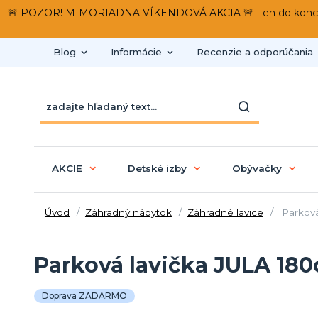
🚨 POZOR! MIMORIADNA VÍKENDOVÁ AKCIA 🚨 Len do konca víken
Blog
Informácie
Recenzie a odporúčania
AKCIE
Detské izby
Obývačky
Úvod
Záhradný nábytok
Záhradné lavice
Parková
Parková lavička JULA 18
Doprava ZADARMO