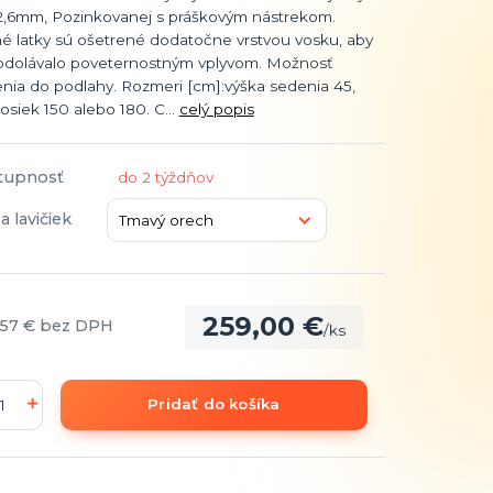
 2,6mm, Pozinkovanej s práškovým nástrekom.
é latky sú ošetrené dodatočne vrstvou vosku, aby
 odolávalo poveternostným vplyvom. Možnosť
nia do podlahy. Rozmeri [cm]:výška sedenia 45,
osiek 150 alebo 180. C...
celý popis
tupnosť
do 2 týždňov
a lavičiek
259,00 €
,57 €
bez DPH
/
ks
Pridať do košíka