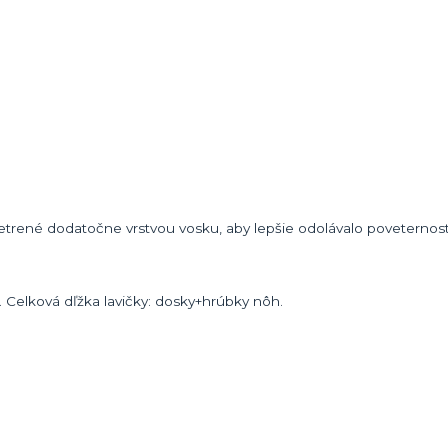
etrené dodatočne vrstvou vosku, aby lepšie odolávalo poveternos
. Celková dľžka lavičky: dosky+hrúbky nôh.