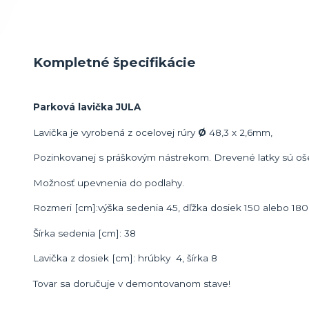
Kompletné špecifikácie
Parková lavička JULA
Lavička je vyrobená z ocelovej rúry
Ø
48,3 x 2,6mm,
Pozinkovanej s práškovým nástrekom. Drevené latky sú oš
Možnosť upevnenia do podlahy.
Rozmeri [cm]:výška sedenia 45, dľžka dosiek 150 alebo 180
Šírka sedenia [cm]: 38
Lavička z dosiek [cm]: hrúbky 4, šírka 8
Tovar sa doručuje v demontovanom stave!