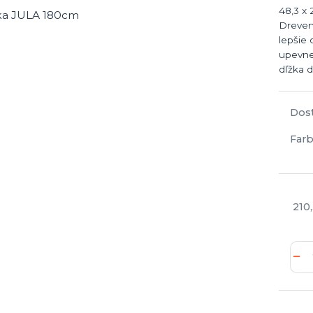
48,3 x
Dreven
lepšie
upevne
dľžka d
Dos
Farb
210