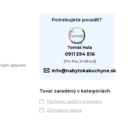
Potrebujete poradiť?
Tomáš Hula
0911 594 816
(Po-Pia, 9-16hod)
tným vplyvom.
info@nabytokakuchyne.sk
Tovar zaradený v kategóriách
Parkové lavičky a zostavy
Záhradné lavice