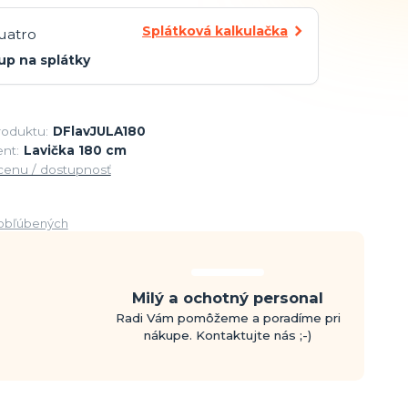
Splátková kalkulačka
up na splátky
roduktu:
DFlavJULA180
nt:
Lavička 180 cm
 cenu / dostupnosť
obľúbených
Milý a ochotný personal
Radi Vám pomôžeme a poradíme pri
nákupe. Kontaktujte nás ;-)