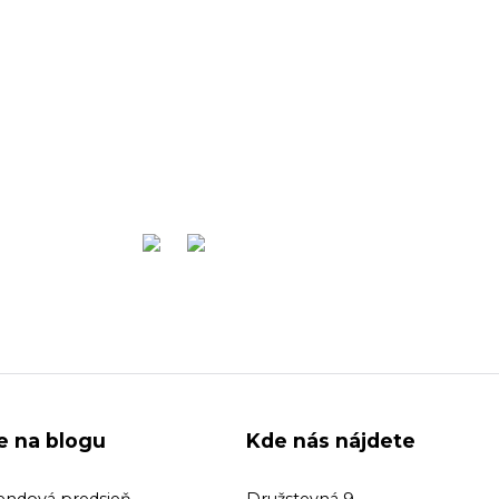
ie na blogu
Kde nás nájdete
endová predsieň
Družstevná 9