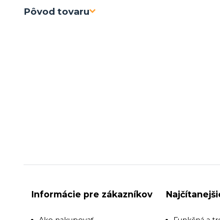
Pôvod tovaru
Informácie pre zákazníkov
Najčítanejš
Ako nakupovať
Funkčná a tr