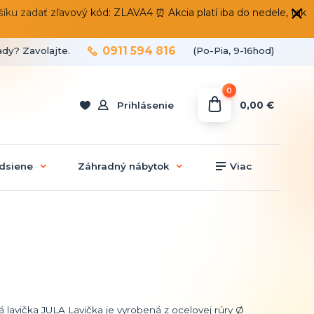
 zadať zľavový kód: ZLAVA4 ⏰ Akcia platí iba do nedele, tak
0911 594 816
ady? Zavolajte.
(Po-Pia, 9-16hod)
0
0,00 €
Prihlásenie
dsiene
Záhradný nábytok
Viac
 lavička JULA Lavička je vyrobená z ocelovej rúry Ø