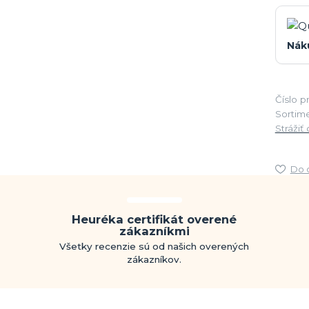
Nák
Číslo p
Sortime
Strážiť
Do 
Heuréka certifikát overené
zákazníkmi
Všetky recenzie sú od našich overených
zákazníkov.