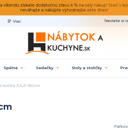
du získate dodatočnú zľavu 4 % na celý nákup! Stačí v košíku
neváhajte a nakúpte výhodnejšie ešte dnes!
Neviete si r
Viac
Spálne
Sedačky
Stoly a stoličky
Pre
 lavička JULA 180cm
0cm
Parková