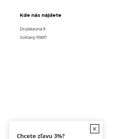
Kde nás nájdete
Družstevná 9
Solčany 95617
Kontakt
Chcete zľavu
3%
?