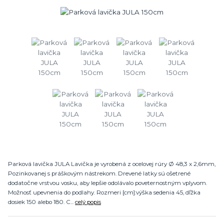
Parková lavička JULA Lavička je vyrobená z ocelovej rúry Ø 48,3 x 2,6mm,
Pozinkovanej s práškovým nástrekom. Drevené latky sú ošetrené
dodatočne vrstvou vosku, aby lepšie odolávalo poveternostným vplyvom.
Možnosť upevnenia do podlahy. Rozmeri [cm]:výška sedenia 45, dľžka
dosiek 150 alebo 180. C...
celý popis