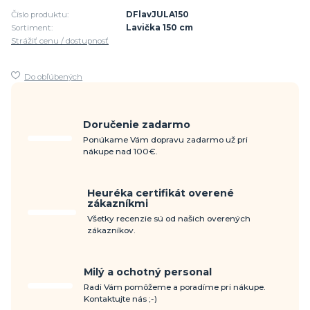
Číslo produktu:
DFlavJULA150
Sortiment:
Lavička 150 cm
Strážiť cenu / dostupnosť
Do obľúbených
Doručenie zadarmo
Ponúkame Vám dopravu zadarmo už pri
nákupe nad 100€.
Heuréka certifikát overené
zákazníkmi
Všetky recenzie sú od našich overených
zákazníkov.
Milý a ochotný personal
Radi Vám pomôžeme a poradíme pri nákupe.
Kontaktujte nás ;-)