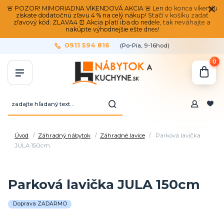
🚨 POZOR! MIMORIADNA VÍKENDOVÁ AKCIA 🚨 Len do konca víkendu
získate dodatočnú zľavu 4 % na celý nákup! Stačí v košíku zadať
zľavový kód: ZLAVA4 ⏰ Akcia platí iba do nedele, tak neváhajte a
nakúpte výhodnejšie ešte dnes!
0911 594 816
(Po-Pia, 9-16hod)
0
Úvod
Záhradný nábytok
Záhradné lavice
Parková lavička
JULA 150cm
Parková lavička JULA 150cm
Doprava ZADARMO