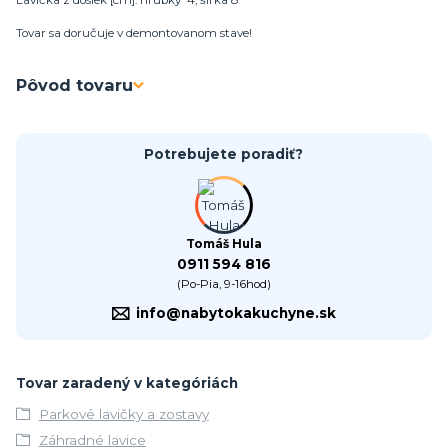
Lavička z dosiek [cm]: hrúbky 4, šírka 8
Tovar sa doručuje v demontovanom stave!
Pôvod tovaru
Potrebujete poradiť?
Tomáš Hula
0911 594 816
(Po-Pia, 9-16hod)
info@nabytokakuchyne.sk
Tovar zaradený v kategóriách
Parkové lavičky a zostavy
Záhradné lavice