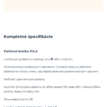
Kompletné špecifikácie
Parková lavička JULA
Lavička je vyrobená z ocelovej rúry
Ø
48,3 x 2,6mm,
Pozinkovanej s práškovým nástrekom. Drevené latky sú ošetrené
dodatočne vrstvou vosku, aby lepšie odolávalo poveternostným vplyvom.
Možnosť upevnenia do podlahy.
Rozmeri [cm]:výška sedenia 45, dľžka dosiek 150 alebo 180. Celková dľžka
lavičky: dosky+hrúbky nôh.
Šírka sedenia [cm]: 38