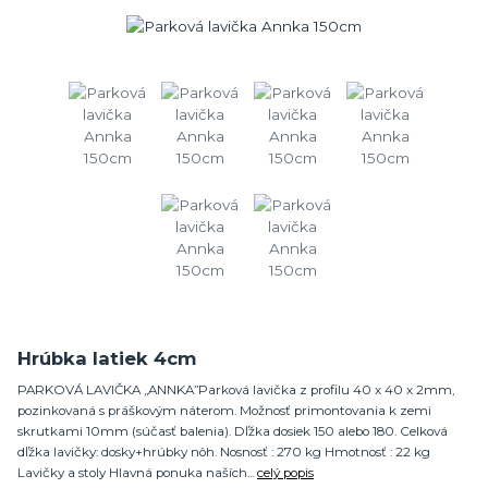
Hrúbka latiek 4cm
PARKOVÁ LAVIČKA „ANNKA”Parková lavička z profilu 40 x 40 x 2mm,
pozinkovaná s práškovým náterom. Možnosť primontovania k zemi
skrutkami 10mm (súčasť balenia). Dľžka dosiek 150 alebo 180. Celková
dľžka lavičky: dosky+hrúbky nôh. Nosnosť : 270 kg Hmotnosť : 22 kg
Lavičky a stoly Hlavná ponuka naších...
celý popis