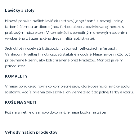
Lavičky a stoly
Hlavná ponuka naších lavičiek (a stolov) je vyrábaná z pevnej liatiny,
farbená čiernou antikorozíjnou farbou alebo z pozinkovanej nereze s
práškovým nástrekom. V kombinácií s pohodlným dreveným sedením
vyrobeného z tuzemského dreva (ihličnaté,listnaté).
Jednotlivé modely sú k dispozícii v rôznych veľkostiach a farbách.
Vzhľadom k veľkej hmotnosti, sú stabilné a odolné. Naše lavice môžu byť
pripevnené k zemi, aby boli chránené pred krádežou. Montáž je veľmi
jednoduchá.
KOMPLETY
V našej ponuke sú rovnako kompletné sety, ktoré obsahujú lavičky spolu
so stolmi. Podľa priania zákazníka ich vieme zladiť do jednej farby a vzoru.
KOŠE NA SMETI
Kôš na smeti je dizajnovo dokonalý, je naša bodka na záver.
Výhody našich produktov: