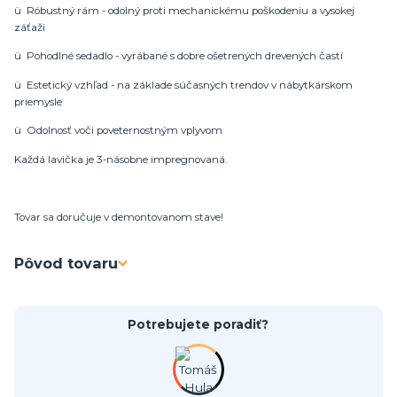
ü Róbustný rám - odolný proti mechanickému poškodeniu a vysokej
záťaži
ü Pohodlné sedadlo - vyrábané s dobre ošetrených drevených častí
ü Estetický vzhľad - na základe súčasných trendov v nábytkárskom
priemysle
ü Odolnosť voči poveternostným vplyvom
Každá lavička je 3-násobne impregnovaná.
Tovar sa doručuje v demontovanom stave!
Pôvod tovaru
Potrebujete poradiť?