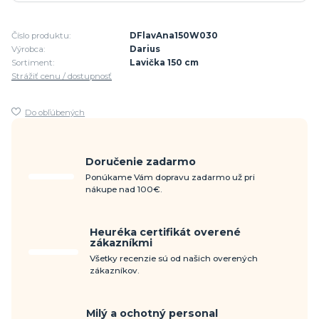
Číslo produktu:
DFlavAna150W030
Výrobca:
Darius
Sortiment:
Lavička 150 cm
Strážiť cenu / dostupnosť
Do obľúbených
Doručenie zadarmo
Ponúkame Vám dopravu zadarmo už pri
nákupe nad 100€.
Heuréka certifikát overené
zákazníkmi
Všetky recenzie sú od našich overených
zákazníkov.
Milý a ochotný personal