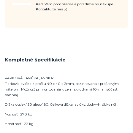
Radi Vám pomôžeme a poradíme pri nákupe.
Kontaktujte nás ;-)
Kompletné špecifikácie
PARKOVÁ LAVIČKA „ANNKA”
Parková lavička z profilu 40 x 40 x 2mm, pozinkovaná s práškovým
náterom. Možnosť primontovania k zemi skrutkami 10mm (súčasť
balenia).
Dľžka dosiek 150 alebo 180. Celková dľžka lavičky: dosky+hrúbky nôh.
Nosnosť : 270 kg
Hmotnosť : 22 kg