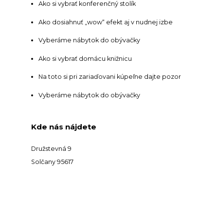
Ako si vybrať konferenčný stolík
Ako dosiahnuť „wow“ efekt aj v nudnej izbe
Vyberáme nábytok do obývačky
Ako si vybrať domácu knižnicu
Na toto si pri zariaďovani kúpeľne dajte pozor
Vyberáme nábytok do obývačky
Kde nás nájdete
Družstevná 9
Solčany 95617