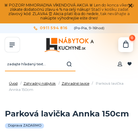
🚨 POZOR! MIMORIADNA VÍKENDOVÁ AKCIA 🚨 Len do konca víkendu
získate dodatočnú zľavu 4 % na celý nákup! Stačí v košíku zadať
zľavový kód: ZLAVA4 ⏰ Akcia platí iba do nedele, tak neváhajte a
nakúpte výhodnejšie ešte dnes!
0911 594 816
(Po-Pia, 9-16hod)
0
Úvod
Záhradný nábytok
Záhradné lavice
Parková lavička
Annka 150cm
Parková lavička Annka 150cm
Doprava ZADARMO