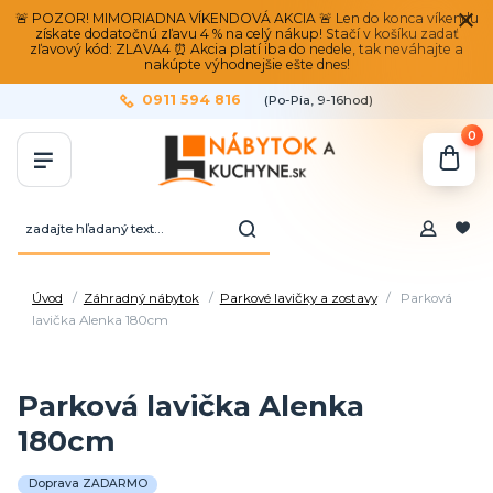
🚨 POZOR! MIMORIADNA VÍKENDOVÁ AKCIA 🚨 Len do konca víkendu
získate dodatočnú zľavu 4 % na celý nákup! Stačí v košíku zadať
zľavový kód: ZLAVA4 ⏰ Akcia platí iba do nedele, tak neváhajte a
nakúpte výhodnejšie ešte dnes!
0911 594 816
(Po-Pia, 9-16hod)
0
Úvod
Záhradný nábytok
Parkové lavičky a zostavy
Parková
lavička Alenka 180cm
Parková lavička Alenka
180cm
Doprava ZADARMO