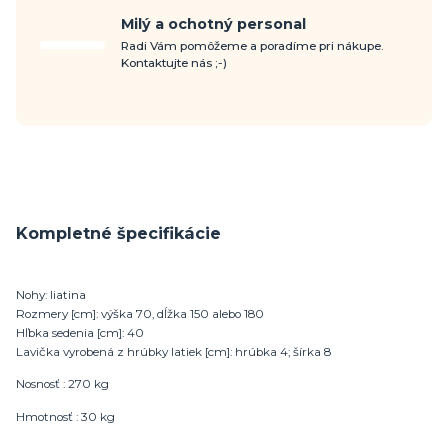
Milý a ochotný personal
Radi Vám pomôžeme a poradíme pri nákupe.
Kontaktujte nás ;-)
Kompletné špecifikácie
Nohy: liatina
Rozmery [cm]: výška 70, dĺžka 150 alebo 180
Hľbka sedenia [cm]: 40
Lavička vyrobená z hrúbky latiek [cm]: hrúbka 4; šírka 8
Nosnosť : 270 kg
Hmotnosť : 30 kg