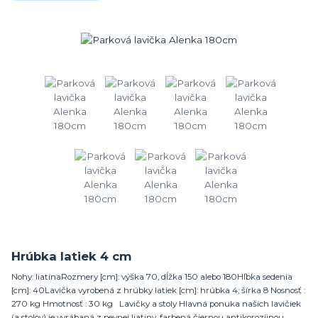
Hrúbka latiek 4 cm
Nohy: liatinaRozmery [cm]: výška 70, dĺžka 150 alebo 180Hľbka sedenia
[cm]: 40Lavička vyrobená z hrúbky latiek [cm]: hrúbka 4; šírka 8 Nosnosť :
270 kg Hmotnosť : 30 kg Lavičky a stoly Hlavná ponuka naších lavičiek
(a stolov) je vyrábaná z pevnej liatiny, farbená čiernou antikorozíjnou