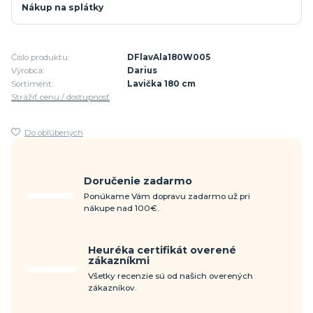
Nákup na splátky
Číslo produktu:
DFlavAla180W005
Výrobca:
Darius
Sortiment:
Lavička 180 cm
Strážiť cenu / dostupnosť
Do obľúbených
Doručenie zadarmo
Ponúkame Vám dopravu zadarmo už pri
nákupe nad 100€.
Heuréka certifikát overené
zákazníkmi
Všetky recenzie sú od našich overených
zákazníkov.