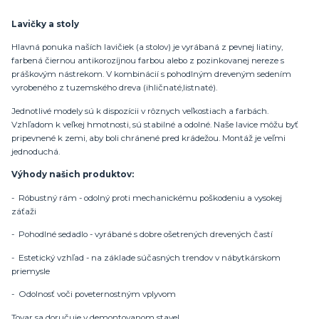
Lavičky a stoly
Hlavná ponuka naších lavičiek (a stolov) je vyrábaná z pevnej liatiny,
farbená čiernou antikorozíjnou farbou alebo z pozinkovanej nereze s
práškovým nástrekom. V kombinácií s pohodlným dreveným sedením
vyrobeného z tuzemského dreva (ihličnaté,listnaté).
Jednotlivé modely sú k dispozícii v rôznych veľkostiach a farbách.
Vzhľadom k veľkej hmotnosti, sú stabilné a odolné. Naše lavice môžu byť
pripevnené k zemi, aby boli chránené pred krádežou. Montáž je veľmi
jednoduchá.
Výhody našich produktov:
- Róbustný rám - odolný proti mechanickému poškodeniu a vysokej
záťaži
- Pohodlné sedadlo - vyrábané s dobre ošetrených drevených častí
- Estetický vzhľad - na základe súčasných trendov v nábytkárskom
priemysle
- Odolnosť voči poveternostným vplyvom
Tovar sa doručuje v demontovanom stave!