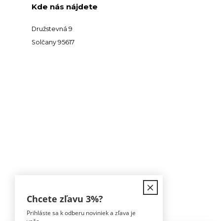
Kde nás nájdete
Družstevná 9
Solčany 95617
Kontakt
Chcete zľavu
3%
?
Prihláste sa k odberu noviniek a zľava je
Tomáš Hula