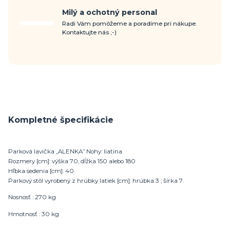
Milý a ochotný personal
Radi Vám pomôžeme a poradíme pri nákupe.
Kontaktujte nás ;-)
Kompletné špecifikácie
Parková lavička „ALENKA” Nohy: liatina
Rozmery [cm]: výška 70, dĺžka 150 alebo 180
Hľbka sedenia [cm]: 40
Parkový stôl vyrobený z hrúbky latiek [cm]: hrúbka 3 ; šírka 7
Nosnosť : 270 kg
Hmotnosť : 30 kg