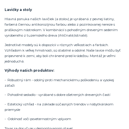
Lavičky a stoly
Hlavná ponuka naších lavičiek (a stolov) je vyrábaná z pevnej liatiny,
farbená čiernou antikorozíjnou farbou alebo z pozinkovanej nereze s
práškovým nástrekom. V kombinácií s pohodlným dreveným sedením
vyrobeného z tuzemského dreva (ihličnaté,listnaté).
Jednotlivé modely sú k dispozícii v rôznych veľkostiach a farbách.
Vzhľadom k veľkej hmotnosti, sú stabilné a odolné. Naše lavice môžu byť
pripevnené k zemi, aby boli chránené pred krádežou. Montáž je veľmi
jednoduchá.
Výhody našich produktov:
- Róbustný rám - odolný proti mechanickému poškodeniu a vysokej
záťaži
- Pohodlné sedadlo - vyrábané s dobre ošetrených drevených častí
- Estetický vzhľad - na základe súčasných trendov v nábytkárskom
priemysle
- Odolnosť voči poveternostným vplyvom
Tovar sa doručuje v demontovanom stave!