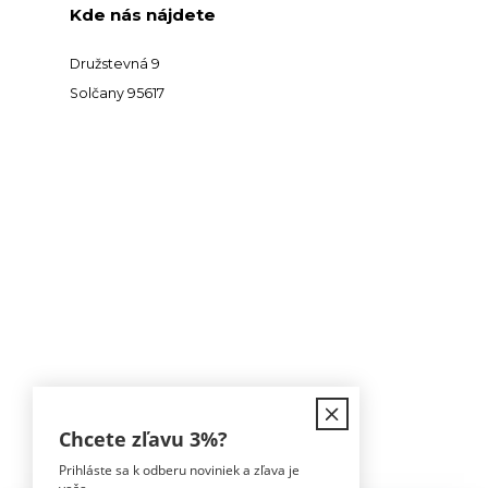
Kde nás nájdete
Družstevná 9
Solčany 95617
Kontakt
Chcete zľavu
3%
?
Prihláste sa k odberu noviniek a zľava je
Tomáš Hula