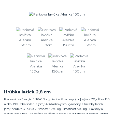
Hrúbka latiek 2,8 cm
Parková lavička „ALENKA” Nohy: liatinaRozmery [cm]: výška 70, dĺžka 150
alebo 180Hľbka sedenia [cm]: 40Parkový stôl vyrobený z hrúbky latiek
[cm]: hrúbka 3 ; šírka 7 Nosnosť : 270 kg Hmotnosť : 30 kg Lavičky a
stoly Hlavná ponuka naších lavičiek (a stolov) je vyrábaná z pevnej liatiny,