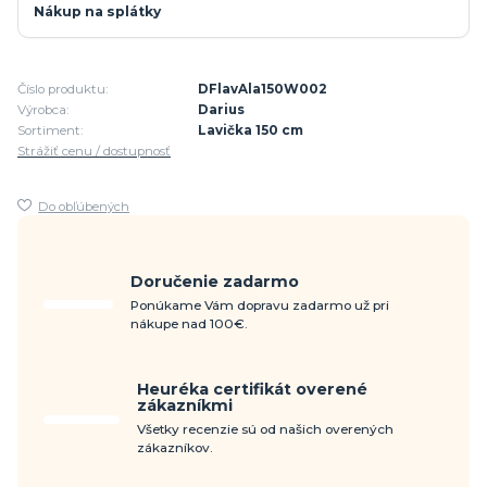
Nákup na splátky
Číslo produktu:
DFlavAla150W002
Výrobca:
Darius
Sortiment:
Lavička 150 cm
Strážiť cenu / dostupnosť
Do obľúbených
Doručenie zadarmo
Ponúkame Vám dopravu zadarmo už pri
nákupe nad 100€.
Heuréka certifikát overené
zákazníkmi
Všetky recenzie sú od našich overených
zákazníkov.