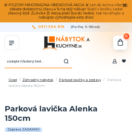
🚨 POZOR! MIMORIADNA VÍKENDOVÁ AKCIA 🚨 Len do konca víkendu
získate dodatočnú zľavu 4 % na celý nákup! Stačí v košíku zadať
zľavový kód: ZLAVA4 ⏰ Akcia platí iba do nedele, tak neváhajte a
nakúpte výhodnejšie ešte dnes!
0911 594 816
(Po-Pia, 9-16hod)
0
Úvod
Záhradný nábytok
Parkové lavičky a zostavy
Parková
lavička Alenka 150cm
Parková lavička Alenka
150cm
Doprava ZADARMO