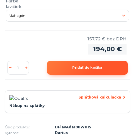
Farba
lavičiek
157,72 €
bez DPH
194,00 €
Pridať do košíka
Splátková kalkulačka
Nákup na splátky
Číslo produktu:
DFlavAda180W015
Výrobca:
Darius