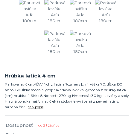
Hrúbka latiek 4 cm
Parková lavička „AĎA” Nohy: liatinaRozmery [cm]: výška 70, dĺžka 150
alebo 180Hľbka sedenia [cm]: 31Parková lavička vyrobená z hrúbky latiek
[cm]: hrúbka 4; šírka 8 Nosnosť : 270 kg Hmotnosť : 30 kg Lavičky a stoly
Hlavná ponuka naších lavičiek (a stolov) je vyrábaná z pevnej liatiny,
farbená čier...
celý popis
Dostupnosť
do 2 týždňov