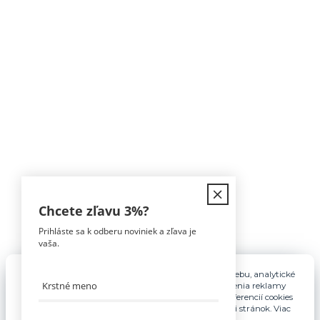
Kontakt
Chcete zľavu
3%
?
Prihláste sa k odberu noviniek a zľava je
Tomáš Hula
vaša.
0911 594 816
(Po-Pia, 9-16hod)
Pre základnú funkčnosť, spríjemnenie používania webu, analytické
účely a v prípade udelenia súhlasu aj na účely cielenia reklamy
info@nabytokakuchyne.sk
využívame súbory cookies. Nastavenie vlastných preferencií cookies
môžete kedykoľvek upraviť odkazom v spodnej časti stránok. Viac