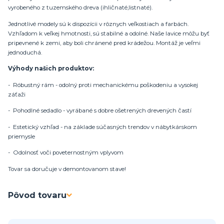
vyrobeného z tuzemského dreva (ihličnaté,listnaté).
Jednotlivé modely sú k dispozícii v rôznych veľkostiach a farbách.
Vzhľadom k veľkej hmotnosti, sú stabilné a odolné. Naše lavice môžu byť
pripevnené k zemi, aby boli chránené pred krádežou. Montáž je veľmi
jednoduchá.
Výhody našich produktov:
- Róbustný rám - odolný proti mechanickému poškodeniu a vysokej
záťaži
- Pohodlné sedadlo - vyrábané s dobre ošetrených drevených častí
- Estetický vzhľad - na základe súčasných trendov v nábytkárskom
priemysle
- Odolnosť voči poveternostným vplyvom
Tovar sa doručuje v demontovanom stave!
Pôvod tovaru