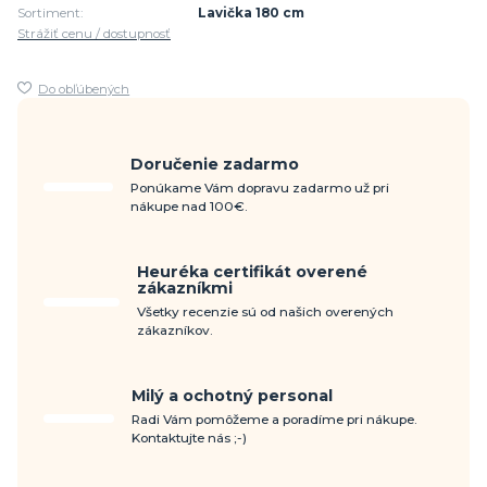
Sortiment:
Lavička 180 cm
Strážiť cenu / dostupnosť
Do obľúbených
Doručenie zadarmo
Ponúkame Vám dopravu zadarmo už pri
nákupe nad 100€.
Heuréka certifikát overené
zákazníkmi
Všetky recenzie sú od našich overených
zákazníkov.
Milý a ochotný personal
Radi Vám pomôžeme a poradíme pri nákupe.
Kontaktujte nás ;-)