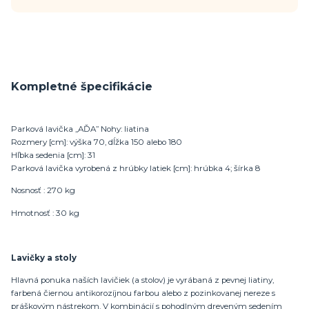
Kompletné špecifikácie
Parková lavička „AĎA” Nohy: liatina
Rozmery [cm]: výška 70, dĺžka 150 alebo 180
Hľbka sedenia [cm]: 31
Parková lavička vyrobená z hrúbky latiek [cm]: hrúbka 4; šírka 8
Nosnosť : 270 kg
Hmotnosť : 30 kg
Lavičky a stoly
Hlavná ponuka naších lavičiek (a stolov) je vyrábaná z pevnej liatiny,
farbená čiernou antikorozíjnou farbou alebo z pozinkovanej nereze s
práškovým nástrekom. V kombinácií s pohodlným dreveným sedením