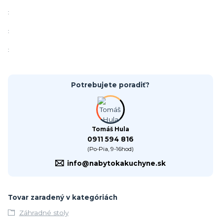
:
:
:
Potrebujete poradiť?
Tomáš Hula
0911 594 816
(Po-Pia, 9-16hod)
info@nabytokakuchyne.sk
Tovar zaradený v kategóriách
Záhradné stoly