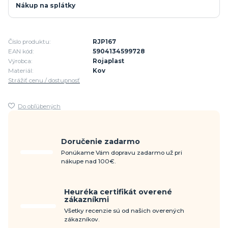
Nákup na splátky
Číslo produktu:
RJP167
EAN kód:
5904134599728
Výrobca:
Rojaplast
Materiál:
Kov
Strážiť cenu / dostupnosť
Do obľúbených
Doručenie zadarmo
Ponúkame Vám dopravu zadarmo už pri
nákupe nad 100€.
Heuréka certifikát overené
zákazníkmi
Všetky recenzie sú od našich overených
zákazníkov.