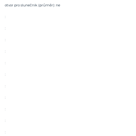
otvor pro slunečník (průměr): ne
:
:
:
:
:
:
:
:
:
:
: