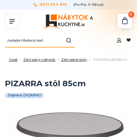
0911 594 816
(Po-Pia, 9-16hod)
0
Úvod
Záhradný nábytok
Záhradné stoly
PIZARRA stôl 85cm
PIZARRA stôl 85cm
Doprava ZADARMO