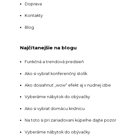
Doprava
Kontakty
Blog
Najčítanejšie na blogu
Funkčná a trendová predsieň
Ako si vybrať konferenčný stolík
Ako dosiahnuť „wow“ efekt aj v nudnej izbe
Vyberáme nábytok do obývačky
Ako si vybrať domácu knižnicu
Na toto si pri zariaďovani kúpeľne dajte pozor
Vyberáme nábytok do obývačky