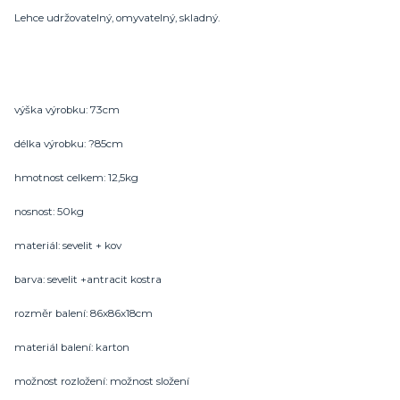
Lehce udržovatelný, omyvatelný, skladný.
výška výrobku: 73cm
délka výrobku: ?85cm
hmotnost celkem: 12,5kg
nosnost: 50kg
materiál: sevelit + kov
barva: sevelit +antracit kostra
rozměr balení: 86x86x18cm
materiál balení: karton
možnost rozložení: možnost složení