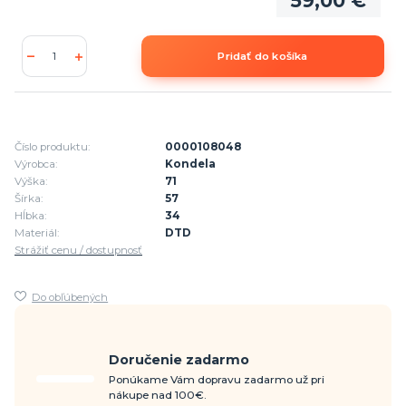
59,00 €
Pridať do košíka
Číslo produktu:
0000108048
Výrobca:
Kondela
Výška:
71
Šírka:
57
Hĺbka:
34
Materiál:
DTD
Strážiť cenu / dostupnosť
Do obľúbených
Doručenie zadarmo
Ponúkame Vám dopravu zadarmo už pri
nákupe nad 100€.