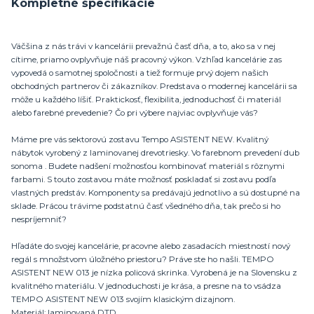
Kompletné špecifikácie
Väčšina z nás trávi v kancelárii prevažnú časť dňa, a to, ako sa v nej
cítime, priamo ovplyvňuje náš pracovný výkon. Vzhľad kancelárie zas
vypovedá o samotnej spoločnosti a tiež formuje prvý dojem našich
obchodných partnerov či zákazníkov. Predstava o modernej kancelárii sa
môže u každého líšiť. Praktickosť, flexibilita, jednoduchosť či materiál
alebo farebné prevedenie? Čo pri výbere najviac ovplyvňuje vás?
Máme pre vás sektorovú zostavu Tempo ASISTENT NEW. Kvalitný
nábytok vyrobený z laminovanej drevotriesky. Vo farebnom prevedení dub
sonoma . Budete nadšení možnosťou kombinovať materiál s rôznymi
farbami. S touto zostavou máte možnosť poskladať si zostavu podľa
vlastných predstáv. Komponenty sa predávajú jednotlivo a sú dostupné na
sklade. Prácou trávime podstatnú časť všedného dňa, tak prečo si ho
nespríjemniť?
Hľadáte do svojej kancelárie, pracovne alebo zasadacích miestností nový
regál s množstvom úložného priestoru? Práve ste ho našli. TEMPO
ASISTENT NEW 013 je nízka policová skrinka. Vyrobená je na Slovensku z
kvalitného materiálu. V jednoduchosti je krása, a presne na to vsádza
TEMPO ASISTENT NEW 013 svojím klasickým dizajnom.
Materiál: laminovaná DTD