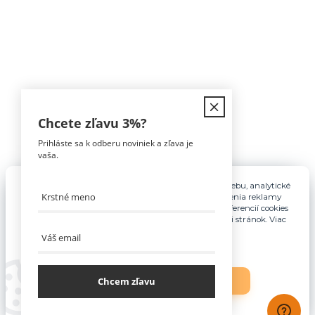
Kontakt
Chcete zľavu
3%
?
Prihláste sa k odberu noviniek a zľava je
Tomáš Hula
vaša.
0911 594 816
(Po-Pia, 9-16hod)
Pre základnú funkčnosť, spríjemnenie používania webu, analytické
účely a v prípade udelenia súhlasu aj na účely cielenia reklamy
info@nabytokakuchyne.sk
využívame súbory cookies. Nastavenie vlastných preferencií cookies
môžete kedykoľvek upraviť odkazom v spodnej časti stránok. Viac
informácií nájdete
tu
.
Chcem zľavu
Nastavenia
Súhlasím