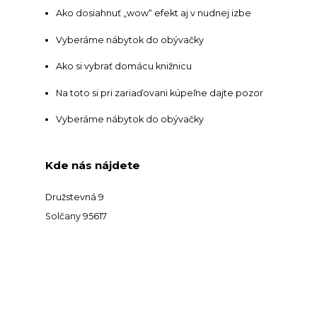
Ako dosiahnuť „wow“ efekt aj v nudnej izbe
Vyberáme nábytok do obývačky
Ako si vybrať domácu knižnicu
Na toto si pri zariaďovani kúpeľne dajte pozor
Vyberáme nábytok do obývačky
Kde nás nájdete
Družstevná 9
Solčany 95617