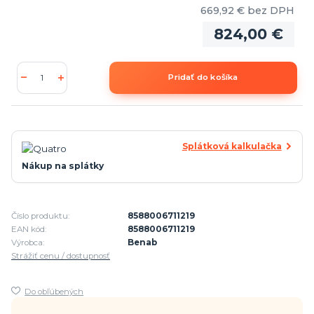
669,92 €
bez DPH
824,00 €
Pridať do košíka
Splátková kalkulačka
Nákup na splátky
Číslo produktu:
8588006711219
EAN kód:
8588006711219
Výrobca:
Benab
Strážiť cenu / dostupnosť
Do obľúbených