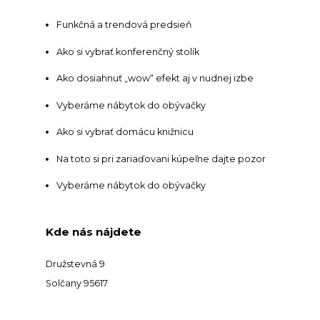
Funkčná a trendová predsieň
Ako si vybrať konferenčný stolík
Ako dosiahnuť „wow“ efekt aj v nudnej izbe
Vyberáme nábytok do obývačky
Ako si vybrať domácu knižnicu
Na toto si pri zariaďovani kúpeľne dajte pozor
Vyberáme nábytok do obývačky
Kde nás nájdete
Družstevná 9
Solčany 95617