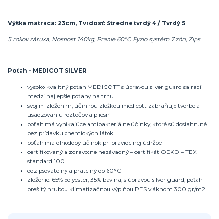
Výška matraca: 23cm, Tvrdosť: Stredne tvrdý 4 / Tvrdý 5
5 rokov záruka, Nosnosť 140kg, Pranie 60°C, Fyzio systém 7 zón, Zips
Poťah - MEDICOT SILVER
vysoko kvalitný poťah MEDICOTT s úpravou silver guard sa radí
medzi najlepšie poťahy na trhu
svojim zložením, účinnou zložkou medicott zabraňuje tvorbe a
usadzovaniu roztočov a pliesní
poťah má vynikajúce antibakteriálne účinky, ktoré sú dosiahnuté
bez prídavku chemických látok.
poťah má dlhodobý účinok pri pravidelnej údržbe
certifikovaný a zdravotne nezávadný – certifikát OEKO – TEX
standard 100
odzipsovateľný a pratelný do 60°C
zloženie: 65% polyester, 35% bavlna, s úpravou silver guard, poťah
prešitý hrubou klimatizačnou výplňou PES vláknom 300 gr/m2