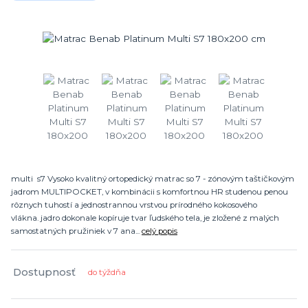
multi s7 Vysoko kvalitný ortopedický matrac so 7 - zónovým taštičkovým
jadrom MULTIPOCKET, v kombinácii s komfortnou HR studenou penou
rôznych tuhostí a jednostrannou vrstvou prírodného kokosového
vlákna. jadro dokonale kopíruje tvar ľudského tela, je zložené z malých
samostatných pružiniek v 7 ana...
celý popis
Dostupnosť
do týždňa