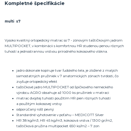
Kompletné špecifikácie
multi s7
Vysoko kvalitný ortopedický matrac so 7 - zónovým taštičkovým jadrom
MULTIPOCKET, v kombinácii s komfortnou HR studenou penou rôznych
tuhostí a jednostrannou vrstvou prírodného kokosového vlákna.
jadro dokonale kopíruje tvar ľudského tela, je zložené z malých
samostatných pružiniek v 7 anatomických zónach tvrdosti, čo
zvyšuje ortopedický efekt
taštičkové jadro MULTIPOCKET od špičkového nemeckého
výrobcu AGRO obsahuje až 1000 ks pružiniek v matraci
matrac dvojitej tuhosti použitím HR pien rôznych tuhostí
a použitým kokosovej vrstvy
odporúčaný rošt pevný
štandardné vyhotovenie v poťahu – MEDICOTT Silver
HR 38 kg/m3, HR 45 kg/m3, kokosová vrstva / 1300 gr/m2,
taštičková pružina multipocket 650 ks/m2 – 7 zon