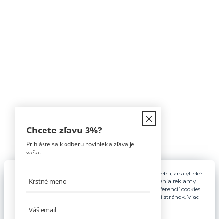
Kontakt
Chcete zľavu
3%
?
Prihláste sa k odberu noviniek a zľava je
Tomáš Hula
vaša.
0911 594 816
(Po-Pia, 9-16hod)
Pre základnú funkčnosť, spríjemnenie používania webu, analytické
účely a v prípade udelenia súhlasu aj na účely cielenia reklamy
info@nabytokakuchyne.sk
využívame súbory cookies. Nastavenie vlastných preferencií cookies
môžete kedykoľvek upraviť odkazom v spodnej časti stránok. Viac
informácií nájdete
tu
.