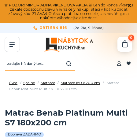
🚨 POZOR! MIMORIADNA VÍKENDOVÁ AKCIA 🚨 Len do konca víkendu
získate dodatočnú zľavu 4 % na celý nákup! Stačí v košíku zadať
zľavový kód: ZLAVA4 ⏰ Akcia platí iba do nedele, tak neváhajte a
nakúpte výhodnejšie ešte dnes!
0911 594 816
(Po-Pia, 9-16hod)
0
Úvod
Spálne
Matrace
Matrace 180 x 200 cm
Matrac
Benab Platinum Multi S7 180x200 cm
Matrac Benab Platinum Multi
S7 180x200 cm
Doprava ZADARMO