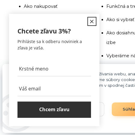
Ako nakupovať
Funkčná a tr
Doprava
Ako si vybra
Chcete zľavu
3%
?
Recenzie a odporúčania
Ako dosiahnu
Prihláste sa k odberu noviniek a
izbe
Obchodné podmienky
zľava je vaša.
Vyberáme ná
Doprava
Ako si vybra
Kontakty
Pre základnú funkčnosť, spríjemnenie používania webu, anal
súhlasu aj na účely cielenia reklamy využívame súbory cookie
Na toto si pr
cookies môžete kedykoľvek upraviť odkazom v spodnej časti s
Blog
pozor
Vyberáme ná
Chcem zľavu
Nastavenia
Súhl