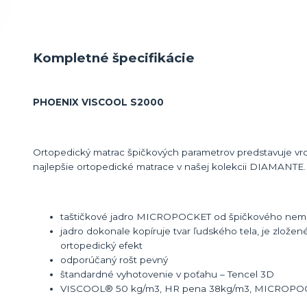
Kompletné špecifikácie
PHOENIX VISCOOL S2000
Ortopedický matrac špičkových parametrov predstavuje vr
najlepšie ortopedické matrace v našej kolekcii DIAMANTE.
taštičkové jadro MICROPOCKET od špičkového neme
jadro dokonale kopíruje tvar ľudského tela, je zlože
ortopedický efekt
odporúčaný rošt pevný
štandardné vyhotovenie v poťahu – Tencel 3D
VISCOOL® 50 kg/m3, HR pena 38kg/m3, MICROPOCK