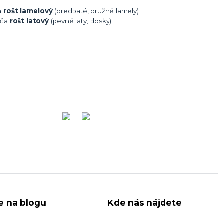
a
rošt lamelový
(predpäté, pružné lamely)
úča
rošt latový
(pevné laty, dosky)
ie na blogu
Kde nás nájdete