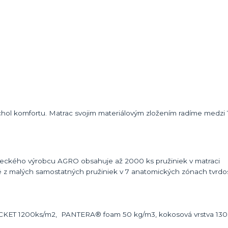
chol komfortu. Matrac svojim materiálovým zložením radíme medzi
ckého výrobcu AGRO obsahuje až 2000 ks pružiniek v matraci
né z malých samostatných pružiniek v 7 anatomických zónach tvrdos
ET 1200ks/m2, PANTERA® foam 50 kg/m3, kokosová vrstva 130