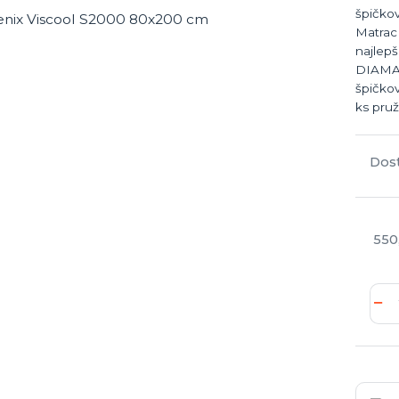
špičko
Matrac
najlepš
DIAMAN
špičko
ks pruži
Dos
550