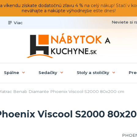
du získate dodatočnú zľavu 4 % na celý nákup! Stačí v košíku
neváhajte a nakúpte výhodnejšie ešte dnes!
Neviete si r
Viac
Spálne
Sedačky
Stoly a stoličky
Pre
atrac Benab Diamante Phoenix Viscool S2000 80x200 cm
Phoenix Viscool S2000 80x2
PHOENI