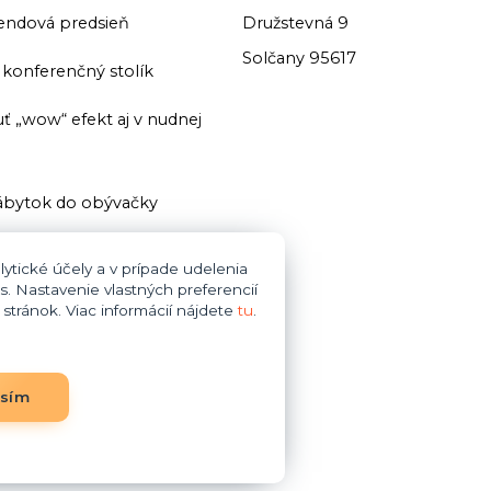
endová predsieň
Družstevná 9
Solčany 95617
ť konferenčný stolík
ť „wow“ efekt aj v nudnej
bytok do obývačky
ť domácu knižnicu
ytické účely a v prípade udelenia
s. Nastavenie vlastných preferencií
i zariaďovani kúpeľne dajte
tránok. Viac informácií nájdete
tu
.
bytok do obývačky
asím