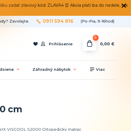
 zadať zľavový kód: ZLAVA4 ⏰ Akcia platí iba do nedele, tak
0911 594 816
ady? Zavolajte.
(Po-Pia, 9-16hod)
0
0,00 €
Prihlásenie
dsiene
Záhradný nábytok
Viac
00 cm
X VISCOOL S2000 Ortopedický matrac