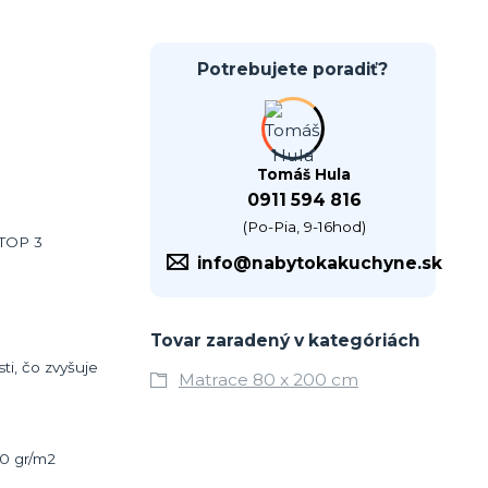
Potrebujete poradiť?
Tomáš Hula
0911 594 816
(Po-Pia, 9-16hod)
 TOP 3
info@nabytokakuchyne.sk
Tovar zaradený v kategóriách
ti, čo zvyšuje
Matrace 80 x 200 cm
0 gr/m2