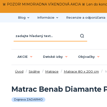
🚨 POZOR! MIMORIADNA VÍKENDOVÁ AKCIA 🚨 Len do konca víken
Blog
Informácie
Recenzie a odporúčania
AKCIE
Detské izby
Obývačky
Úvod
Spálne
Matrace
Matrace 80 x 200 cm
M
Matrac Benab Diamante 
Doprava ZADARMO