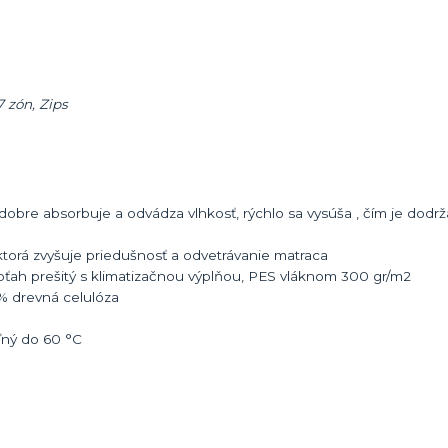
7 zón, Zips
i dobre absorbuje a odvádza vlhkosť, rýchlo sa vysúša , čím je dodr
orá zvyšuje priedušnosť a odvetrávanie matraca
oťah prešitý s klimatizačnou výplňou, PES vláknom 300 gr/m2
0% drevná celulóza
eľný do 60 °C