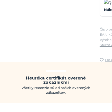
Nák
Číslo p
EAN kó
Výrobc
Strážiť
Do 
Heuréka certifikát overené
zákazníkmi
Všetky recenzie sú od našich overených
zákazníkov.