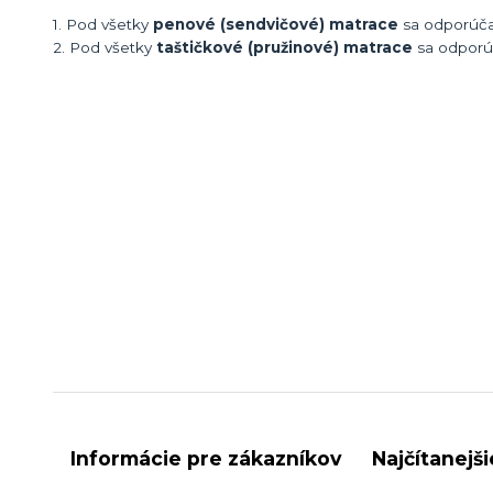
1. Pod všetky
penové (sendvičové) matrace
sa odporúč
2. Pod všetky
taštičkové (pružinové) matrace
sa odpor
Informácie pre zákazníkov
Najčítanejš