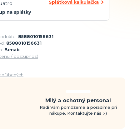
Splátková kalkulačka
up na splátky
roduktu:
8588010156631
d:
8588010156631
a:
Benab
 cenu / dostupnosť
obľúbených
Milý a ochotný personal
Radi Vám pomôžeme a poradíme pri
nákupe. Kontaktujte nás ;-)