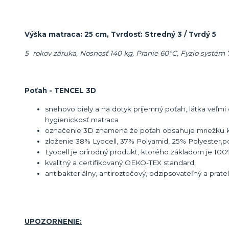
Výška matraca: 25 cm, Tvrdosť: Stredný 3 / Tvrdý 5
5 rokov záruka, Nosnosť 140 kg, Pranie 60°C, Fyzio systém 
Poťah - TENCEL 3D
snehovo biely a na dotyk príjemný poťah
, látka veľm
hygienickosť matraca
označenie 3D znamená že poťah obsahuje mriežku kt
zloženie 38% Lyocell, 37% Polyamid, 25% Polyester,p
Lyocell je prírodný produkt, ktorého základom je 10
kvalitný a certifikovaný OEKO-TEX standard
antibakteriálny, antiroztočový, odzipsovateľný a prat
UPOZORNENIE: