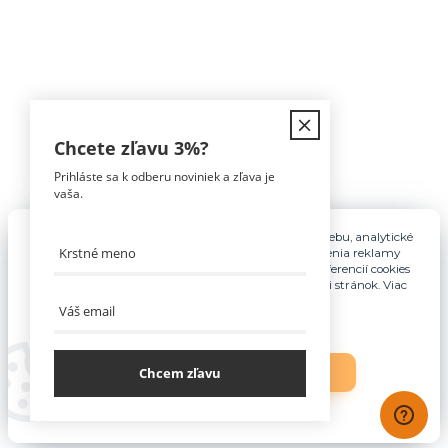
Kontakt
Chcete zľavu
3%
?
Prihláste sa k odberu noviniek a zľava je
Tomáš Hula
vaša.
0911 594 816
(Po-Pia, 9-16hod)
Pre základnú funkčnosť, spríjemnenie používania webu, analytické
účely a v prípade udelenia súhlasu aj na účely cielenia reklamy
info@nabytokakuchyne.sk
využívame súbory cookies. Nastavenie vlastných preferencií cookies
môžete kedykoľvek upraviť odkazom v spodnej časti stránok. Viac
informácií nájdete
tu
.
Chcem zľavu
Nastavenia
Súhlasím
Vytvorené na
Eshop-rychlo.sk