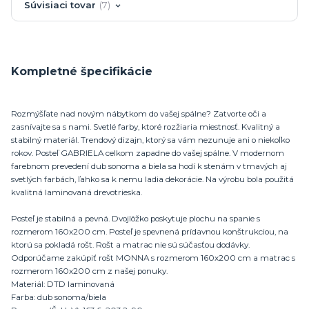
Súvisiaci tovar
7
Kompletné špecifikácie
Rozmýšľate nad novým nábytkom do vašej spálne? Zatvorte oči a
zasnívajte sa s nami. Svetlé farby, ktoré rozžiaria miestnosť. Kvalitný a
stabilný materiál. Trendový dizajn, ktorý sa vám nezunuje ani o niekoľko
rokov. Posteľ GABRIELA celkom zapadne do vašej spálne. V modernom
farebnom prevedení dub sonoma a biela sa hodí k stenám v tmavých aj
svetlých farbách, ľahko sa k nemu ladia dekorácie. Na výrobu bola použitá
kvalitná laminovaná drevotrieska.
Posteľ je stabilná a pevná. Dvojlôžko poskytuje plochu na spanie s
rozmerom 160x200 cm. Posteľ je spevnená prídavnou konštrukciou, na
ktorú sa pokladá rošt. Rošt a matrac nie sú súčasťou dodávky.
Odporúčame zakúpiť rošt MONNA s rozmerom 160x200 cm a matrac s
rozmerom 160x200 cm z našej ponuky.
Materiál: DTD laminovaná
Farba: dub sonoma/biela