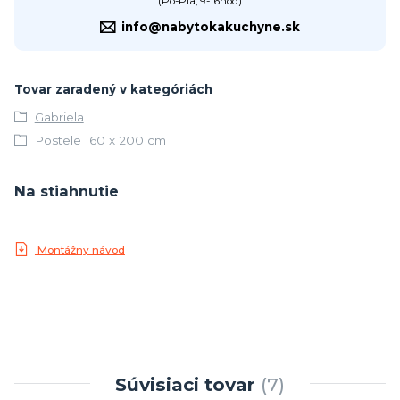
(Po-Pia, 9-16hod)
info@nabytokakuchyne.sk
Tovar zaradený v kategóriách
Gabriela
Postele 160 x 200 cm
Na stiahnutie
Montážny návod
Súvisiaci tovar
7