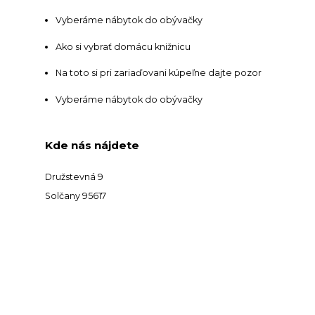
Vyberáme nábytok do obývačky
Ako si vybrať domácu knižnicu
Na toto si pri zariaďovani kúpeľne dajte pozor
Vyberáme nábytok do obývačky
Kde nás nájdete
Družstevná 9
Solčany 95617