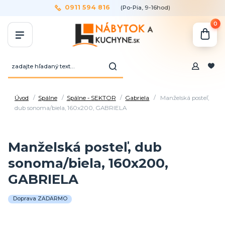
0911 594 816
(Po-Pia, 9-16hod)
0
Úvod
Spálne
Spálne - SEKTOR
Gabriela
Manželská posteľ,
dub sonoma/biela, 160x200, GABRIELA
Manželská posteľ, dub
sonoma/biela, 160x200,
GABRIELA
Doprava ZADARMO