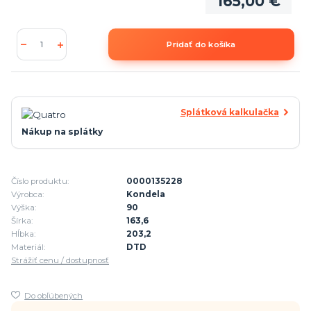
165,00 €
Pridať do košíka
Splátková kalkulačka
Nákup na splátky
Číslo produktu:
0000135228
Výrobca:
Kondela
Výška:
90
Šírka:
163,6
Hĺbka:
203,2
Materiál:
DTD
Strážiť cenu / dostupnosť
Do obľúbených