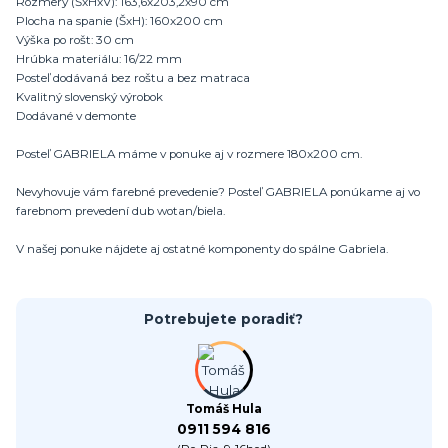
Rozmery (ŠxHxV): 163,6x203,2x90 cm
Plocha na spanie (ŠxH): 160x200 cm
Výška po rošt: 30 cm
Hrúbka materiálu: 16/22 mm
Posteľ dodávaná bez roštu a bez matraca
Kvalitný slovenský výrobok
Dodávané v demonte
Posteľ GABRIELA máme v ponuke aj v rozmere 180x200 cm.
Nevyhovuje vám farebné prevedenie? Posteľ GABRIELA ponúkame aj vo
farebnom prevedení dub wotan/biela.
V našej ponuke nájdete aj ostatné komponenty do spálne Gabriela.
Potrebujete poradiť?
Tomáš Hula
0911 594 816