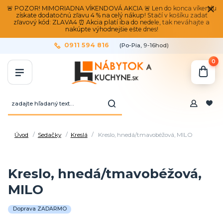
🚨 POZOR! MIMORIADNA VÍKENDOVÁ AKCIA 🚨 Len do konca víkendu
získate dodatočnú zľavu 4 % na celý nákup! Stačí v košíku zadať
zľavový kód: ZLAVA4 ⏰ Akcia platí iba do nedele, tak neváhajte a
nakúpte výhodnejšie ešte dnes!
0911 594 816
(Po-Pia, 9-16hod)
0
Úvod
Sedačky
Kreslá
Kreslo, hnedá/tmavobéžová, MILO
Kreslo, hnedá/tmavobéžová,
MILO
Doprava ZADARMO