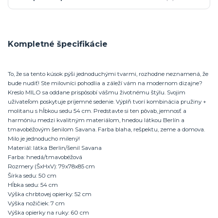
Kompletné špecifikácie
To, že sa tento kúsok pýši jednoduchými tvarmi, rozhodne neznamená, že
bude nudiť! Ste milovníci pohodlia a záleží vám na modernom dizajne?
Kreslo MILO sa oddane prispôsobí vášmu životnému štýlu. Svojim
užívateľom poskytuje príjemné sedenie. Výplň tvorí kombinácia pružiny +
molitanu s hĺbkou sedu 54 cm. Predstavte si ten pôvab, jemnosť a
harmóniu medzi kvalitným materiálom, hnedou látkou Berlín a
tmavobéžovým šenilom Savana. Farba blaha, rešpektu, zeme a domova.
Milo je jednoducho milený!
Materiál: látka Berlin/šenil Savana
Farba: hnedá/tmavobéžová
Rozmery (ŠxHxV): 79x78x85 cm
Šírka sedu: 50 cm
Hĺbka sedu: 54 cm
Výška chrbtovej opierky: 52 cm
Výška nožičiek: 7 cm
Výška opierky na ruky: 60 cm