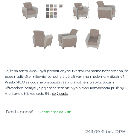
To, že sa tento kúsok pýši jednoduchými tvarmi, rozhodne neznamená, že
bude nudiť! Ste milovníci pohodlia a záleží vám na modernom dizajne?
Kreslo MILO sa oddane prispôsobí vášmu životnému štýlu. Svojim
užívateľom poskytuje príjemné sedenie. Výplň tvorí kombinácia pružiny +
molitanu s hĺbkou sedu 54...
celý popis
Dostupnosť
Odosielame do 3 dní
243,09 €
bez DPH