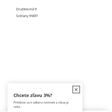
Družstevná 9
Solčany 95617
Kontakt
Chcete zľavu
3%
?
Prihláste sa k odberu noviniek a zľava je
Tomáš Hula
vaša.
0911 594 816