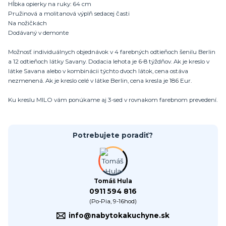
Hĺbka opierky na ruky: 64 cm
Pružinová a molitanová výplň sedacej časti
Na nožičkách
Dodávaný v demonte
Možnosť individuálnych objednávok v 4 farebných odtieňoch šenilu Berlin
a 12 odtieňoch látky Savany. Dodacia lehota je 6-8 týždňov. Ak je kreslo v
látke Savana alebo v kombinácii týchto dvoch látok, cena ostáva
nezmenená. Ak je kreslo celé v látke Berlin, cena kresla je 186 Eur.
Ku kreslu MILO vám ponúkame aj 3-sed v rovnakom farebnom prevedení.
Potrebujete poradiť?
Tomáš Hula
0911 594 816
(Po-Pia, 9-16hod)
info@nabytokakuchyne.sk