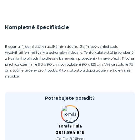
Kompletné špecifikácie
Elegantní jídelní stůl v rustikálním duchu. Zajímavý vzhled stolu
vyzdvihují jemné tvary a dokonalými detaily. Tento kulatý stůl je vyrobený
z kvalitního přírodního dřeva v barevném provedení - tmavý ořech. Plocha
před rozložením je 90 x 90 cm, po rozložení 90 x 125 cm. Výška stolu je 75
cm. Stůl je určený pro 4 osoby. K tomuto stolu doporučujeme židle v naší
nabídce.
Potrebujete poradiť?
Tomáš Hula
0911 594 816
(Po-Pia, 9-16hod)