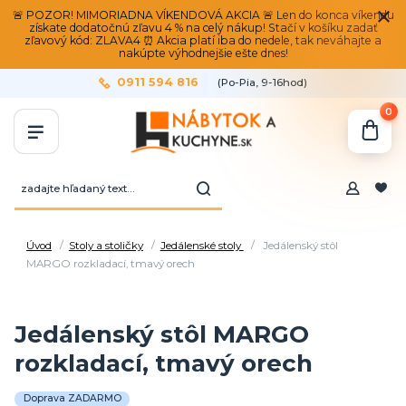
🚨 POZOR! MIMORIADNA VÍKENDOVÁ AKCIA 🚨 Len do konca víkendu
získate dodatočnú zľavu 4 % na celý nákup! Stačí v košíku zadať
zľavový kód: ZLAVA4 ⏰ Akcia platí iba do nedele, tak neváhajte a
nakúpte výhodnejšie ešte dnes!
0911 594 816
(Po-Pia, 9-16hod)
0
Úvod
Stoly a stoličky
Jedálenské stoly
Jedálenský stôl
MARGO rozkladací, tmavý orech
Jedálenský stôl MARGO
rozkladací, tmavý orech
Doprava ZADARMO