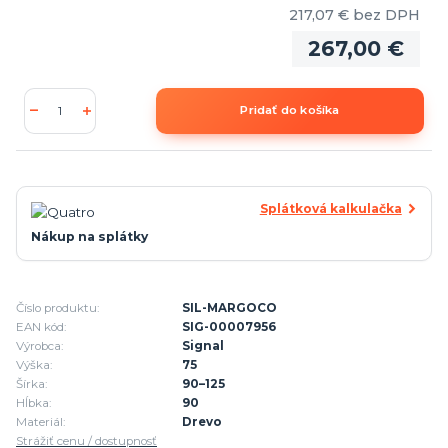
217,07 €
bez DPH
267,00 €
Pridať do košíka
Splátková kalkulačka
Nákup na splátky
Číslo produktu:
SIL-MARGOCO
EAN kód:
SIG-00007956
Výrobca:
Signal
Výška:
75
Šírka:
90–125
Hĺbka:
90
Materiál:
Drevo
Strážiť cenu / dostupnosť