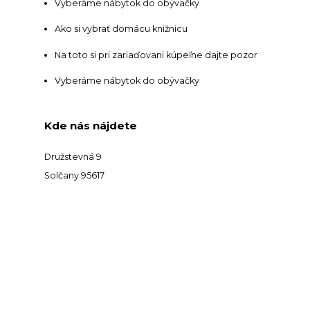
Vyberáme nábytok do obývačky
Ako si vybrať domácu knižnicu
Na toto si pri zariaďovani kúpeľne dajte pozor
Vyberáme nábytok do obývačky
Kde nás nájdete
Družstevná 9
Solčany 95617