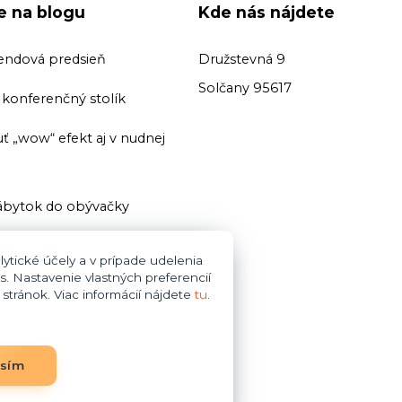
ie na blogu
Kde nás nájdete
endová predsieň
Družstevná 9
Solčany 95617
ť konferenčný stolík
ť „wow“ efekt aj v nudnej
bytok do obývačky
ť domácu knižnicu
ytické účely a v prípade udelenia
s. Nastavenie vlastných preferencií
i zariaďovani kúpeľne dajte
tránok. Viac informácií nájdete
tu
.
bytok do obývačky
asím