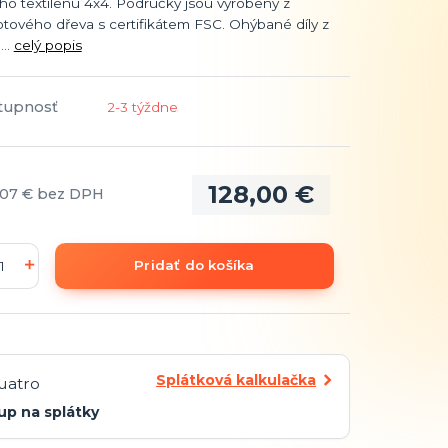
ho textilenu 4x4. Područky jsou vyrobeny z
tového dřeva s certifikátem FSC. Ohýbané díly z
...
celý popis
tupnosť
2-3 týždne
128,00 €
,07 €
bez DPH
Pridať do košíka
Splátková kalkulačka
up na splátky