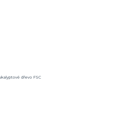
 eukalyptové dřevo FSC