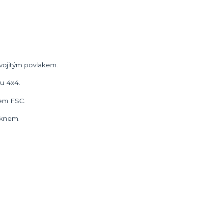
dvojitým povlakem.
u 4x4.
tem FSC.
áknem.