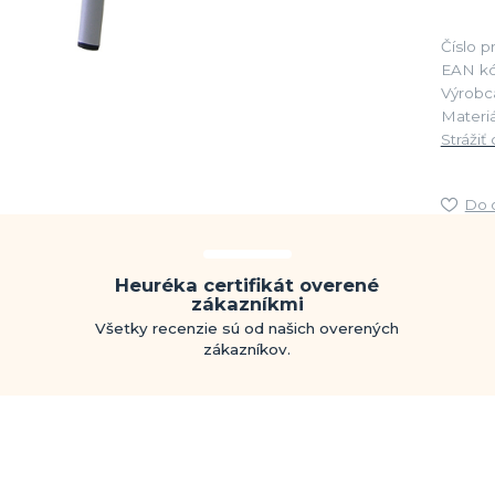
Číslo p
EAN kó
Výrobc
Materiá
Strážiť
Do 
Heuréka certifikát overené
zákazníkmi
Všetky recenzie sú od našich overených
zákazníkov.