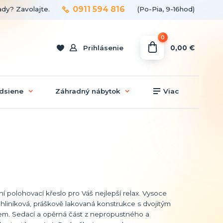
0911 594 816
ady? Zavolajte.
(Po-Pia, 9-16hod)
0
0,00 €
Prihlásenie
dsiene
Záhradný nábytok
Viac
í polohovací křeslo pro Váš nejlepší relax. Vysoce
í hliníková, práškově lakovaná konstrukce s dvojitým
em. Sedací a opěrná část z nepropustného a