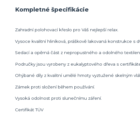
Kompletné špecifikácie
Zahradní polohovací křeslo pro Váš nejlepší relax.
Vysoce kvalitní hliníková, práškově lakovaná konstrukce s 
Sedací a opěrná část z nepropustného a odolného textilen
Područky jsou vyrobeny z eukalyptového dřeva s certifiká
Ohýbané díly z kvalitní umělé hmoty vyztužené skelným vl
Zámek proti složení během používání.
Vysoká odolnost proti slunečnímu záření.
Certifikát TÜV