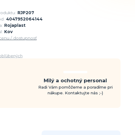
roduktu:
RJP207
d:
4047952064144
a:
Rojaplast
l:
Kov
 cenu / dostupnosť
obľúbených
Milý a ochotný personal
Radi Vám pomôžeme a poradíme pri
nákupe. Kontaktujte nás ;-)