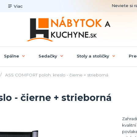
Neviete si r
Viac
Spálne
Sedačky
Stoly a stoličky
Pre
ASS COMFORT poloh. kreslo - čierne + strieborná
o - čierne + strieborná
Zahradn
kvalitn
povlak