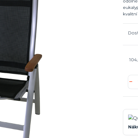
odolné
eukalyp
kvalitní 
Dos
104
Nák