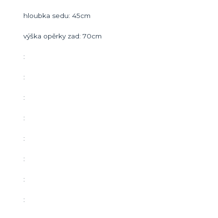
hloubka sedu: 45cm
výška opěrky zad: 70cm
:
:
:
:
:
:
:
: