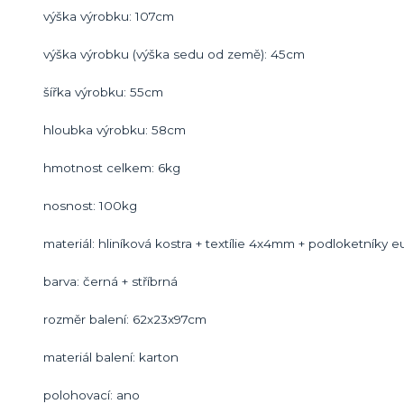
výška výrobku: 107cm
výška výrobku (výška sedu od země): 45cm
šířka výrobku: 55cm
hloubka výrobku: 58cm
hmotnost celkem: 6kg
nosnost: 100kg
materiál: hliníková kostra + textílie 4x4mm + podloketníky
barva: černá + stříbrná
rozměr balení: 62x23x97cm
materiál balení: karton
polohovací: ano