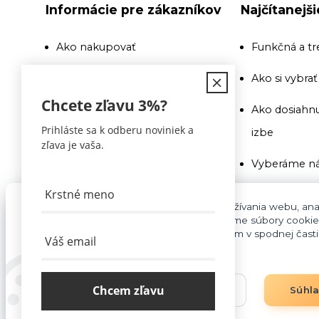
Informácie pre zákazníkov
Najčítanejš
Ako nakupovať
Funkčná a tr
Doprava
Ako si vybra
Chcete zľavu
3%
?
Recenzie a odporúčania
Ako dosiahnu
Prihláste sa k odberu noviniek a
izbe
Obchodné podmienky
zľava je vaša.
Vyberáme ná
Doprava
Ako si vybra
Kontakty
Pre základnú funkčnosť, spríjemnenie používania webu, anal
súhlasu aj na účely cielenia reklamy využívame súbory cookie
Na toto si pr
cookies môžete kedykoľvek upraviť odkazom v spodnej časti s
Blog
pozor
Vyberáme ná
Chcem zľavu
Nastavenia
Súhl