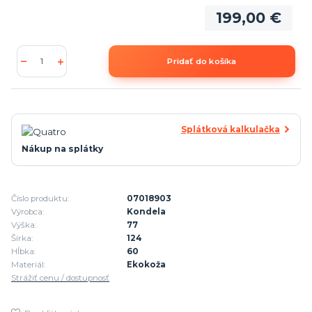
199,00 €
Pridať do košíka
Splátková kalkulačka
Nákup na splátky
Číslo produktu:
07018903
Výrobca:
Kondela
Výška:
77
Šírka:
124
Hĺbka:
60
Materiál:
Ekokoža
Strážiť cenu / dostupnosť