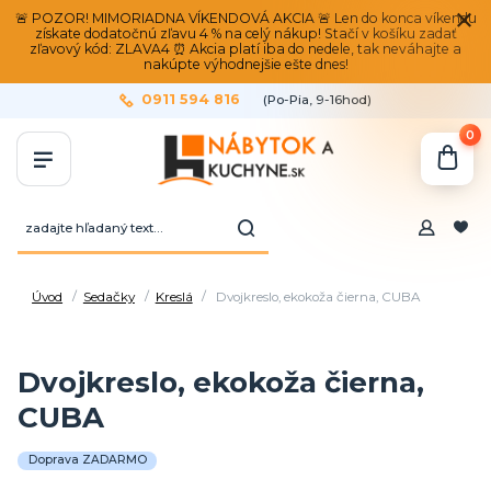
🚨 POZOR! MIMORIADNA VÍKENDOVÁ AKCIA 🚨 Len do konca víkendu
získate dodatočnú zľavu 4 % na celý nákup! Stačí v košíku zadať
zľavový kód: ZLAVA4 ⏰ Akcia platí iba do nedele, tak neváhajte a
nakúpte výhodnejšie ešte dnes!
0911 594 816
(Po-Pia, 9-16hod)
0
Úvod
Sedačky
Kreslá
Dvojkreslo, ekokoža čierna, CUBA
Dvojkreslo, ekokoža čierna,
CUBA
Doprava ZADARMO