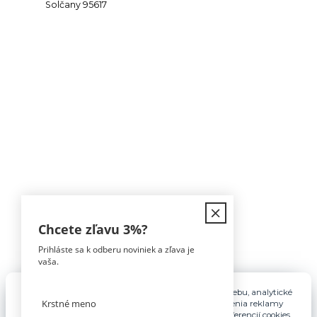
Solčany 95617
Kontakt
Chcete zľavu
3%
?
Prihláste sa k odberu noviniek a zľava je
Tomáš Hula
vaša.
0911 594 816
(Po-Pia, 9-16hod)
Pre základnú funkčnosť, spríjemnenie používania webu, analytické
účely a v prípade udelenia súhlasu aj na účely cielenia reklamy
info@nabytokakuchyne.sk
využívame súbory cookies. Nastavenie vlastných preferencií cookies