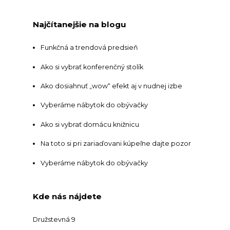
Najčítanejšie na blogu
Funkčná a trendová predsieň
Ako si vybrať konferenčný stolík
Ako dosiahnuť „wow“ efekt aj v nudnej izbe
Vyberáme nábytok do obývačky
Ako si vybrať domácu knižnicu
Na toto si pri zariaďovani kúpeľne dajte pozor
Vyberáme nábytok do obývačky
Kde nás nájdete
Družstevná 9