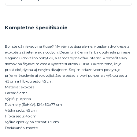
Kompletné špecifikácie
Boli ste už niekedy na Kube? My vám to doprajeme, v teplom dvojkresle z
ekokože zažijete relax a oddych. Decentná čierna farba dvojkresla prinesie
eleganciu do vášho príbytku, a samozrejme oživí interiér. Premeňte svoj
domov na štýlové miesto a vyberte si kreslo CUBA. Okrem toho, že je
praktické, dýcha aj novým dizajnom. Svojim priaznivcom poskytuje
príjemné sedenie aj vo dvojici. Jadro sedadla tvorí purpena s výškou sedu
45 cm a hĺbkou sedu 45 cm.
Materiál: ekokoža
Farba: čierna
Výplň: purpena
Rozmery (ŠxHxV): 124x60x77 cm
Výška sedu: 45 cm
Hĺbka sedu: 45 cm
Výška opierky na chrbát: 69 cm
Dodávané v monte