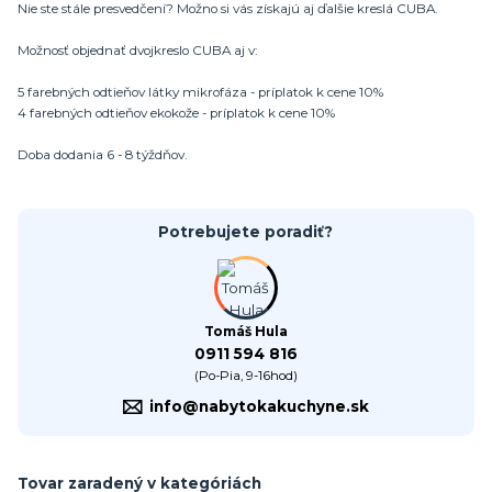
Nie ste stále presvedčení? Možno si vás získajú aj ďalšie kreslá CUBA.
Možnosť objednať dvojkreslo CUBA aj v:
5 farebných odtieňov látky mikrofáza - príplatok k cene 10%
4 farebných odtieňov ekokože - príplatok k cene 10%
Doba dodania 6 - 8 týždňov.
Potrebujete poradiť?
Tomáš Hula
0911 594 816
(Po-Pia, 9-16hod)
info@nabytokakuchyne.sk
Tovar zaradený v kategóriách