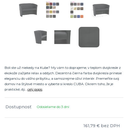
Boli ste už niekedy na Kube? My vám to doprajeme, v teplom dvojkresle z
ekokože zažijete relax a oddych. Decentná čierna farba dvojkresla prinesie
eleganciu do vášho príbytku, a samozrejme oživí interiér. Premeňte svoj
domov na štýlové miesto a vyberte si kreslo CUBA. Okrem toho, že je
praktické, dý...
celý popis
Dostupnosť
Odosielame do 3 dní
161,79 €
bez DPH